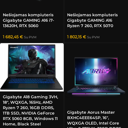
Nešiojamas kompiuteris
Nešiojamas kompiuteris
Gigabyte GAMING A16 i7-
Gigabyte GAMING A16
13620H, RTX 5060
Ryzen 7 260, RTX 5070
1 682,45
€
1 802,15
€
Su PVM
Su PVM
Gigabyte A18 Gaming 3VH,
18″, WQXGA, 165Hz, AMD
Ryzen 7 260, 16GB DDR5,
Gigabyte Aorus Master
1TB SSD, NVIDIA GeForce
BXHC4EEE64SP, 16″,
RTX 5060 8GB, Windows 11
WQXGA OLED, Intel Core
Home, Black Steel