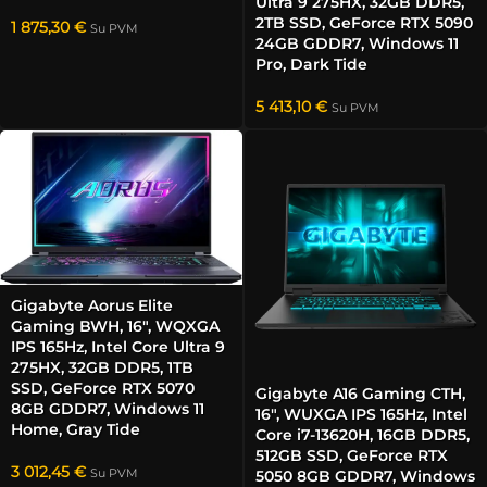
Ultra 9 275HX, 32GB DDR5,
2TB SSD, GeForce RTX 5090
1 875,30
€
Su PVM
24GB GDDR7, Windows 11
Pro, Dark Tide
5 413,10
€
Su PVM
Gigabyte Aorus Elite
Gaming BWH, 16″, WQXGA
IPS 165Hz, Intel Core Ultra 9
275HX, 32GB DDR5, 1TB
SSD, GeForce RTX 5070
Gigabyte A16 Gaming CTH,
8GB GDDR7, Windows 11
16″, WUXGA IPS 165Hz, Intel
Home, Gray Tide
Core i7-13620H, 16GB DDR5,
512GB SSD, GeForce RTX
3 012,45
€
Su PVM
5050 8GB GDDR7, Windows