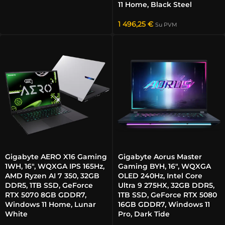
11 Home, Black Steel
1 496,25
€
Su PVM
Gigabyte AERO X16 Gaming
Gigabyte Aorus Master
1WH, 16″, WQXGA IPS 165Hz,
Gaming BYH, 16″, WQXGA
AMD Ryzen AI 7 350, 32GB
OLED 240Hz, Intel Core
DDR5, 1TB SSD, GeForce
Ultra 9 275HX, 32GB DDR5,
RTX 5070 8GB GDDR7,
1TB SSD, GeForce RTX 5080
Windows 11 Home, Lunar
16GB GDDR7, Windows 11
White
Pro, Dark Tide