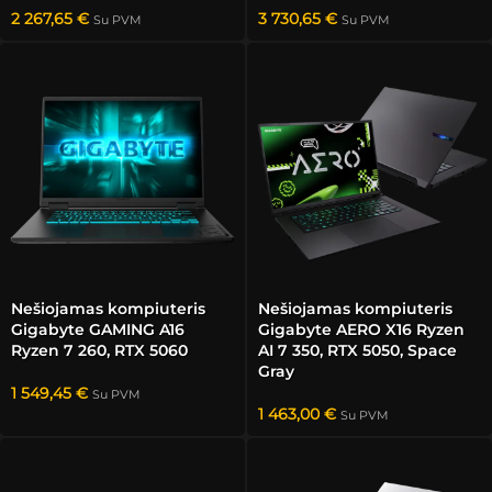
2 267,65
€
3 730,65
€
Su PVM
Su PVM
Nešiojamas kompiuteris
Nešiojamas kompiuteris
Gigabyte GAMING A16
Gigabyte AERO X16 Ryzen
Ryzen 7 260, RTX 5060
AI 7 350, RTX 5050, Space
Gray
1 549,45
€
Su PVM
1 463,00
€
Su PVM