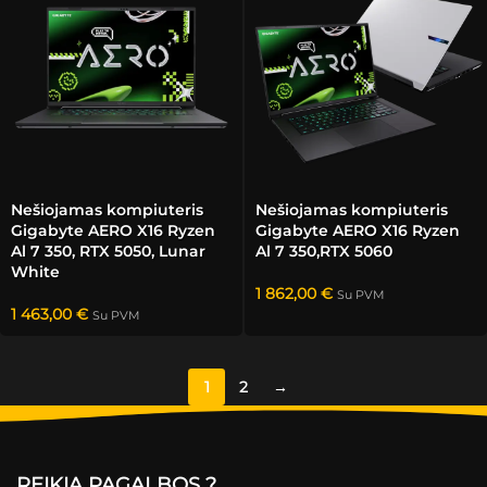
Nešiojamas kompiuteris
Nešiojamas kompiuteris
Gigabyte AERO X16 Ryzen
Gigabyte AERO X16 Ryzen
Al 7 350, RTX 5050, Lunar
Al 7 350,RTX 5060
White
1 862,00
€
Su PVM
1 463,00
€
Su PVM
1
2
→
REIKIA PAGALBOS ?