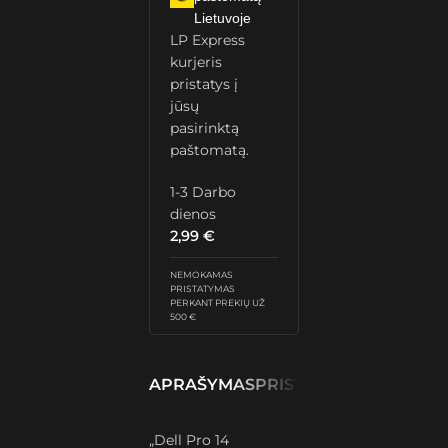
Lietuvoje
LP Express
kurjeris
pristatys į
jūsų
pasirinktą
paštomatą.
1-3 Darbo
dienos
2,99
€
NEMOKAMAS
PRISTATYMAS
PERKANT PREKIŲ UŽ
500 €
APRAŠYMAS
PRISTATYMAS IR GRĄŽ
„Dell Pro 14