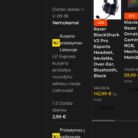
Darbo laikas: I–
V 09-18
-25%
Klavia
Nemokamai
-22%
Razer
Razer
Ornat
BlackShark
Kurjerio
Gamin
V2 Pro
pristatymas
RGB,
Esports
Lietuvoje
Mech
Headset,
LP Express
Memb
bevielės,
kurjeris
Over-Ear,
79,99
pristatys
Bluetooth,
59,99
Black
nurodytu
PVM
adresu visoje
182,99
€
Lietuvoje!
142,99
€
Su
PVM
1-3 Darbo
Į KREPŠELĮ
dienos
2,99
€
Pristatymas į
paštomatą