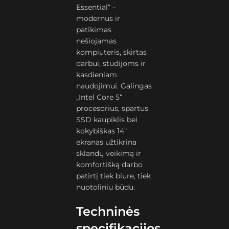
Essential“ –
modernus ir
patikimas
nešiojamas
kompiuteris, skirtas
darbui, studijoms ir
kasdieniam
naudojimui. Galingas
„Intel Core 5“
procesorius, spartus
SSD kaupiklis bei
kokybiškas 14″
ekranas užtikrina
sklandų veikimą ir
komfortišką darbo
patirtį tiek biure, tiek
nuotoliniu būdu.
Techninės
specifikacijos