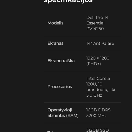
Dell Pro 14
Modelis
Essential
PV14250
Ekranas
14″ Anti-Glare
1920 × 1200
Ekrano raiška
(FHD+)
Intel Core 5
120U, 10
Procesorius
branduolių, iki
5.0 GHz
Operatyvioji
16GB DDR5
atmintis (RAM)
5200 MHz
512GB SSD