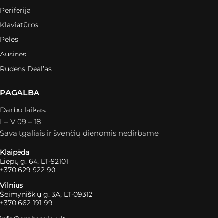
Periferija
Klaviatūros
Pelės
Ausinės
Rudens Deal’as
PAGALBA
Darbo laikas:
I – V 09 – 18
Savaitgaliais ir švenčių dienomis nedirbame
Klaipėda
Liepų g. 64, LT-92101
+370 629 922 90
Vilnius
Šeimyniškių g. 3A, LT-09312
+370 662 191 99