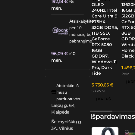
192,18
€
×5
OLED
13620
mėn.
240Hz, Intel
16GB 
Core Ultra 9
512GB
Atsiskaitykite
275HX,
GeFor
32GB DDR5,
RTX 5
per 10
1TB SSD,
8GB
mėnesių be
GeForce
GDDR
pabrangimo.
RTX 5080
Windo
16GB
Home
96,09
€
×10
GDDR7,
Black 
mėn.
Windows 11
Pro, Dark
1 496,
Tide
PVM
3 730,65
€
Atsiimkite iš
Su PVM
mūsų
parduotuvės
Į KREPŠELĮ
Liepų g. 64,
Klaipėda
Išpardavimas
Šeimyniškių g.
3A, Vilnius