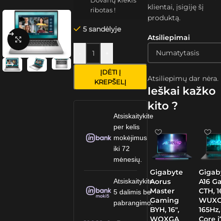
Dovanų kiekis
klientai, įsigiję šį
ribotas !
produktą.
5 sandėlyje
Atsiliepimai
Spustelėkite, kad padidintumėte
-
+
ĮDĖTI Į
Atsiliepimų dar nėra.
KREPŠELĮ
Ieškai kažko
kito ?
Atsiskaitykite
per kelis
mokėjimus
iki 72
mėnesių.
Gigabyte
Gigab
Aorus
A16 G
Atsiskaitykite
Master
CTH, 1
5 dalimis be
Gaming
WUXG
pabrangimo.
BYH, 16″,
165Hz,
WQXGA
Core i