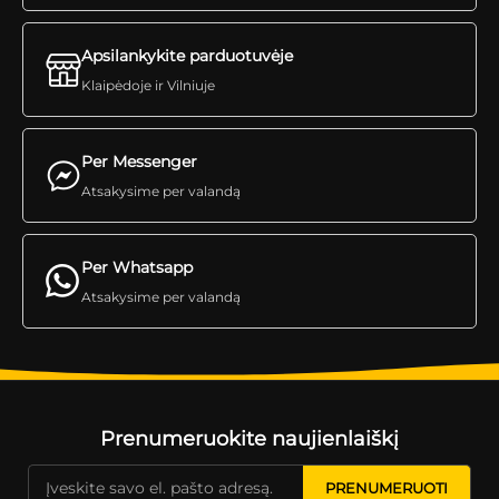
Apsilankykite parduotuvėje
Klaipėdoje ir Vilniuje
Per Messenger
Atsakysime per valandą
Per Whatsapp
Atsakysime per valandą
Prenumeruokite naujienlaiškį