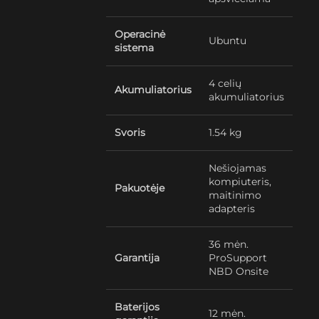
Operacinė
Ubuntu
sistema
4 celių
Akumuliatorius
akumuliatorius
Svoris
1.54 kg
Nešiojamas
kompiuteris,
Pakuotėje
maitinimo
adapteris
36 mėn.
Garantija
ProSupport
NBD Onsite
Baterijos
12 mėn.