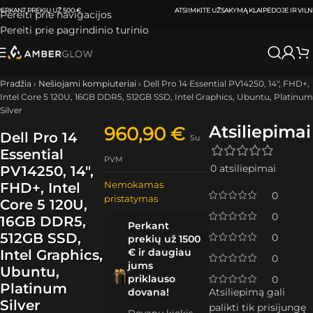
ATSIIMKITE UŽSAKYMĄ
KLAIPĖDOJE IR VILNIUJE
PER
0-3 DARBO DIENAS.
Pereiti prie navigacijos
Pereiti prie pagrindinio turinio
Pradžia
›
Nešiojami kompiuteriai
›
Dell Pro 14 Essential PV14250, 14″, FHD+,
Intel Core 5 120U, 16GB DDR5, 512GB SSD, Intel Graphics, Ubuntu, Platinum
Silver
Atsiliepimai
960,90
€
Dell Pro 14
Su
Essential
PVM
0 atsiliepimai
PV14250, 14″,
Nemokamas
FHD+, Intel
0
pristatymas
Core 5 120U,
0
16GB DDR5,
Perkant
512GB SSD,
0
prekių už 1500
€ ir daugiau
Intel Graphics,
0
jums
Ubuntu,
priklauso
0
Platinum
dovana!
Atsiliepimą gali
Silver
palikti tik prisijungę