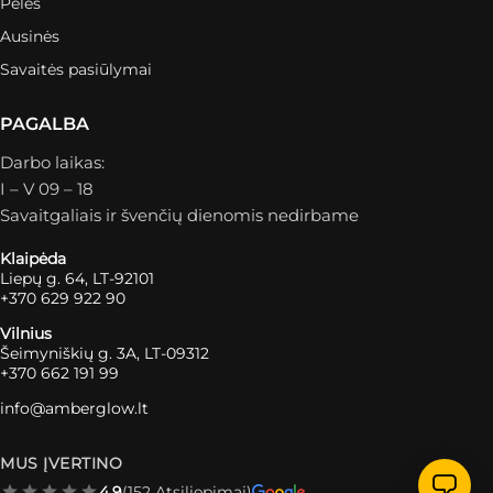
Pelės
Ausinės
Savaitės pasiūlymai
PAGALBA
Darbo laikas:
I – V 09 – 18
Savaitgaliais ir švenčių dienomis nedirbame
Klaipėda
Liepų g. 64, LT-92101
+370 629 922 90
Vilnius
Šeimyniškių g. 3A, LT-09312
+370 662 191 99
info@amberglow.lt
MUS ĮVERTINO
4.9
(152 Atsiliepimai)