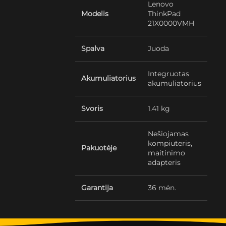
Lenovo
Modelis
ThinkPad
21X0000VMH
Spalva
Juoda
Integruotas
Akumuliatorius
akumuliatorius
Svoris
1.41 kg
Nešiojamas
kompiuteris,
Pakuotėje
maitinimo
adapteris
Garantija
36 mėn.