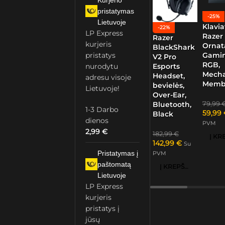
Kurjerio
pristatymas
-25%
Lietuvoje
Klavia
-22%
LP Express
Razer
Razer
kurjeris
Ornat
BlackShark
Gamin
pristatys
V2 Pro
RGB,
nurodytu
Esports
Mech
Headset,
adresu visoje
Memb
bevielės,
Lietuvoje!
Over-Ear,
79,99
Bluetooth,
1-3 Darbo
59,99
Black
dienos
PVM
2,99
€
182,99
€
142,99
€
Su
Pristatymas į
PVM
paštomatą
Į KREPŠELĮ
Lietuvoje
LP Express
kurjeris
pristatys į
jūsų