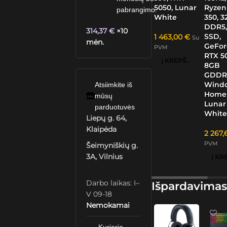
5050, Lunar
Ryzen
pabrangimo.
White
350, 
DDR5,
314,37
€
×10
SSD,
1 463,00
€
Su
mėn.
GeFor
PVM
RTX 5
Į KREPŠELĮ
8GB
GDDR
Windo
Atsiimkite iš
Home
mūsų
Lunar
parduotuvės
Whit
Liepų g. 64,
Klaipėda
2 267
PVM
Šeimyniškių g.
3A, Vilnius
Darbo laikas: I–
Išpardavimas
V 09-18
Nemokamai