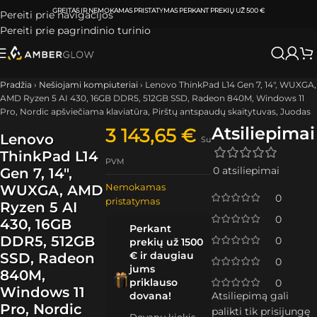
ATSIIMKITE UŽSAKYMĄ
KLAIPĖDOJE IR VILNIUJE
PER
0-3 DARBO DIENAS.
Pereiti prie navigacijos
Pereiti prie pagrindinio turinio
Pradžia
›
Nešiojami kompiuteriai
›
Lenovo ThinkPad L14 Gen 7, 14″, WUXGA,
AMD Ryzen 5 AI 430, 16GB DDR5, 512GB SSD, Radeon 840M, Windows 11
Pro, Nordic apšviečiama klaviatūra, Pirštų antspaudų skaitytuvas, Juodas
Atsiliepimai
3 143,65
€
Lenovo
Su
ThinkPad L14
PVM
0 atsiliepimai
Gen 7, 14″,
Nemokamas
WUXGA, AMD
0
pristatymas
Ryzen 5 AI
0
430, 16GB
Perkant
DDR5, 512GB
0
prekių už 1500
€ ir daugiau
SSD, Radeon
0
jums
840M,
priklauso
0
Windows 11
dovana!
Atsiliepimą gali
Pro, Nordic
palikti tik prisijungę