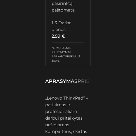
pasirinktą
paštomatą.
1-3 Darbo
dienos
2,99
€
NEMOKAMAS
PRISTATYMAS
PERKANT PREKIŲ UŽ
500 €
APRAŠYMAS
PRISTATYMAS IR GRĄŽ
„Lenovo ThinkPad“ –
patikimas ir
profesionaliam
darbui pritaikytas
nešiojamas
kompiuteris, skirtas