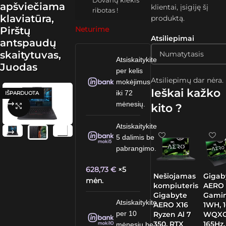
Dovanų kiekis
apšviečiama
klientai, įsigiję šį
ribotas !
klaviatūra,
produktą.
Pirštų
Neturime
Atsiliepimai
antspaudų
skaitytuvas,
Atsiskaitykite
Juodas
per kelis
Atsiliepimų dar nėra.
mokėjimus
Ieškai kažko
iki 72
IŠPARDUOTA
mėnesių.
kito ?
Spustelėkite, kad padidintumėte
Atsiskaitykite
5 dalimis be
pabrangimo.
628,73
€
×5
Nešiojamas
Gigab
mėn.
kompiuteris
AERO 
Gigabyte
Gami
Atsiskaitykite
AERO X16
1WH, 1
per 10
Ryzen Al 7
WQXG
350, RTX
165Hz
mėnesių be