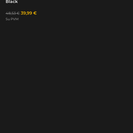
Black
39,99
€
48,53
€
Su PVM