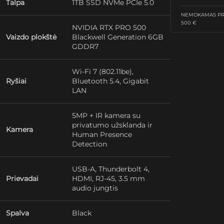
Talpa
1TB SSD NVMe PCIe 5.0
NEMOKAMAS PRI
500 €
NVIDIA RTX PRO 500
Vaizdo plokštė
Blackwell Generation 6GB
GDDR7
Wi-Fi 7 (802.11be),
Ryšiai
Bluetooth 5.4, Gigabit
LAN
5MP + IR kamera su
privatumo užsklanda ir
Kamera
Human Presence
Detection
USB-A, Thunderbolt 4,
Prievadai
HDMI, RJ-45, 3.5 mm
audio jungtis
Spalva
Black