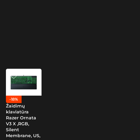
-18%
Žaidimų
klaviatūra
Razer Ornata
V3 X ,RGB,
Silent
Membrane, US,