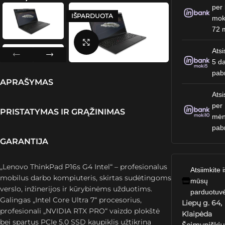
per 
IŠPARDUOTA
mok
72 
Spustelėkite, kad padidintumėte
Atsi
5 da
pab
APRAŠYMAS
Atsi
per
PRISTATYMAS IR GRĄŽINIMAS
mėn
pab
GARANTIJA
„Lenovo ThinkPad P16s G4 Intel“ – profesionalus
Atsiimkite i
mobilus darbo kompiuteris, skirtas sudėtingoms
mūsų
verslo, inžinerijos ir kūrybinėms užduotims.
parduotuv
Galingas „Intel Core Ultra 7“ procesorius,
Liepų g. 64,
profesionali „NVIDIA RTX PRO“ vaizdo plokštė
Klaipėda
bei spartus PCIe 5.0 SSD kaupiklis užtikrina