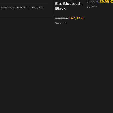
59,99
€
79,99
€
Ear, Bluetooth,
Su PVM
STATYMAS PERKANT PREKIŲ UŽ
Black
142,99
€
182,99
€
Su PVM