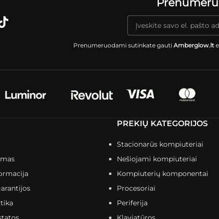
Prenumeruok
Prenumeruodami sutinkate gauti
Amberglow.lt
e
PREKIŲ KATEGORIJOS
Stacionarūs kompiuteriai
imas
Nešiojami kompiuteriai
ormacija
Kompiuterių komponentai
arantijos
Procesoriai
tika
Periferija
statos
Klaviatūros