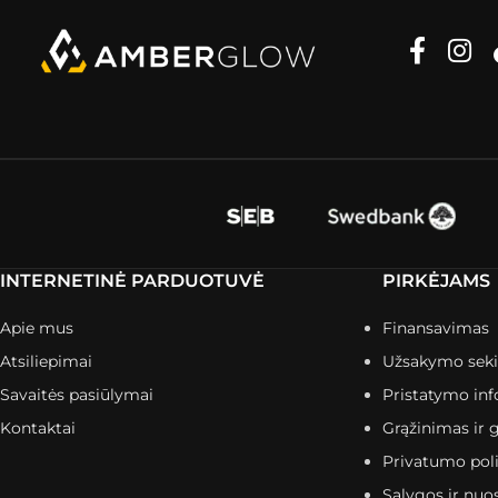
INTERNETINĖ PARDUOTUVĖ
PIRKĖJAMS
Apie mus
Finansavimas
Atsiliepimai
Užsakymo sek
Savaitės pasiūlymai
Pristatymo inf
Kontaktai
Grąžinimas ir g
Privatumo poli
Sąlygos ir nuo