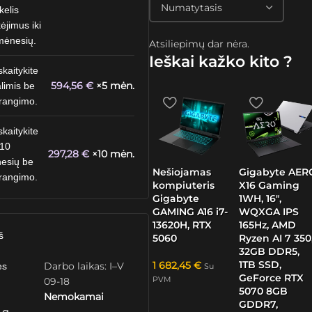
kelis
ėjimus iki
mėnesių.
Atsiliepimų dar nėra.
Ieškai kažko kito ?
skaitykite
594,56
€
×5 mėn.
limis be
rangimo.
skaitykite
 10
297,28
€
×10 mėn.
esių be
Nešiojamas
Gigabyte AER
rangimo.
kompiuteris
X16 Gaming
Gigabyte
1WH, 16″,
GAMING A16 i7-
WQXGA IPS
13620H, RTX
165Hz, AMD
š
5060
Ryzen AI 7 350
32GB DDR5,
1TB SSD,
1 682,45
€
Darbo laikas: I–V
ės
Su
GeForce RTX
PVM
09-18
5070 8GB
Nemokamai
GDDR7,