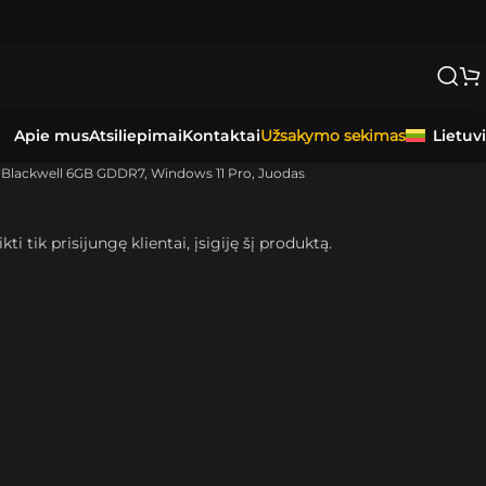
DOJE IR VILNIUJE
PER
0-3 DARBO DIENAS.
Apie mus
Atsiliepimai
Kontaktai
Lietuv
Užsakymo sekimas
0 Blackwell 6GB GDDR7, Windows 11 Pro, Juodas
kti tik prisijungę klientai, įsigiję šį produktą.