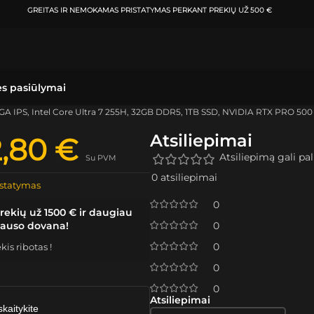
ATSIIMKITE UŽSAKYMĄ
KLAIPĖ
ės pasiūlymai
XGA IPS, Intel Core Ultra 7 255H, 32GB DDR5, 1TB SSD, NVIDIA RTX PRO 50
Atsiliepimai
2,80
€
Atsiliepimą gali pali
Su PVM
0 atsiliepimai
statymas
0
rekių už 1500 € ir daugiau
lauso dovana!
0
0
is ribotas !
0
0
Atsiliepimai
skaitykite