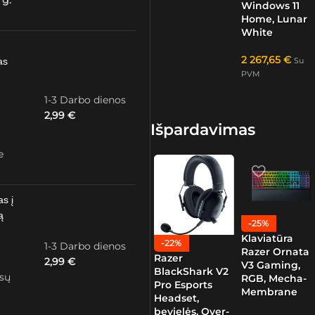
 g.
Windows 11
Home, Lunar
White
2 267,65
€
as
Su
PVM
1-3 Darbo dienos
2,99
€
Išpardavimas
e
as į
ą
-25%
Klaviatūra
-22%
1-3 Darbo dienos
Razer Ornata
Razer
2,99
€
V3 Gaming,
BlackShark V2
ūsų
RGB, Mecha-
Pro Esports
Membrane
Headset,
bevielės, Over-