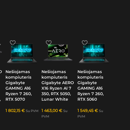
O
Nešiojamas
Nešiojamas
Nešiojamas
kompiuteris
kompiuteris
kompiuteris
Gigabyte
Gigabyte AERO
Gigabyte
GAMING A16
X16 Ryzen Al 7
GAMING A16
Ryzen 7 260,
350, RTX 5050,
Ryzen 7 260,
,
RTX 5070
Lunar White
RTX 5060
1 802,15
€
1 463,00
€
1 549,45
€
Su PVM
Su
Su
PVM
PVM