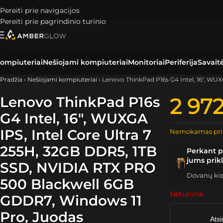
Pereiti prie navigacijos
Pereiti prie pagrindinio turinio
ompiuteriai
Nešiojami kompiuteriai
Monitoriai
Periferija
Savait
Pradžia
›
Nešiojami kompiuteriai
›
Lenovo ThinkPad P16s G4 Intel, 16″, WU
Lenovo ThinkPad P16s
2 97
G4 Intel, 16″, WUXGA
IPS, Intel Core Ultra 7
Nemokamas pri
255H, 32GB DDR5, 1TB
Perkant p
jums prik
SSD, NVIDIA RTX PRO
Dovanų kiek
500 Blackwell 6GB
Neturime
GDDR7, Windows 11
Pro, Juodas
Atsi