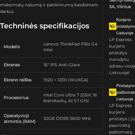
Šeimyniškių
maksimalų našumą ir patikimumą kasdieniam
3A, Vilnius
darbui.
Kurjerio
Techninės specifikacijos
pristatym
Lietuvoje
LP Express
Lenovo ThinkPad P16s G4
kurjeris
Modelis
Intel
pristatys
nurodytu
Ekranas
16″ IPS Anti-Glare
adresu visoj
Lietuvoje!
Ekrano raiška
1920 × 1200 (WUXGA)
Pristatym
paštomat
Intel Core Ultra 7 255H, 16
Procesorius
Lietuvoje
branduolių, iki 5.1 GHz
LP Express
kurjeris
Operatyvioji
32GB DDR5 5600 MHz
pristatys į j
atmintis (RAM)
pasirinktą
paštomatą.