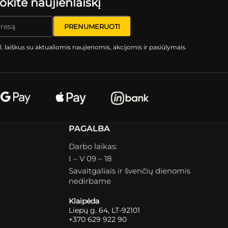
ite naujienlaiškį
l. laiškus su aktualiomis naujienomis, akcijomis ir pasiūlymais.
PAGALBA
Darbo laikas:
I – V 09 – 18
Savaitgaliais ir švenčių dienomis
nedirbame
Klaipėda
Liepų g. 64, LT-92101
+370 629 922 90