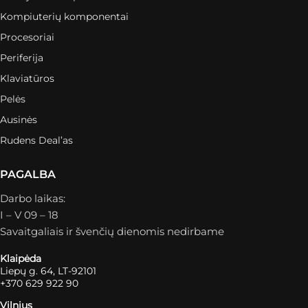
Kompiuterių komponentai
Procesoriai
Periferija
Klaviatūros
Pelės
Ausinės
Rudens Deal’as
PAGALBA
Darbo laikas:
I – V 09 – 18
Savaitgaliais ir švenčių dienomis nedirbame
Klaipėda
Liepų g. 64, LT-92101
+370 629 922 90
Vilnius