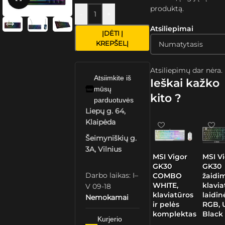
produktą.
-
+
Atsiliepimai
ĮDĖTI Į
KREPŠELĮ
Atsiliepimų dar nėra.
Atsiimkite iš
Ieškai kažko
mūsų
kito ?
parduotuvės
Liepų g. 64,
Klaipėda
Šeimyniškių g.
3A, Vilnius
MSI Vigor
MSI V
GK30
GK30
Darbo laikas: I–
COMBO
žaidi
WHITE,
klavia
V 09-18
klaviatūros
laidin
Nemokamai
ir pelės
RGB, 
komplektas
Black
Kurjerio