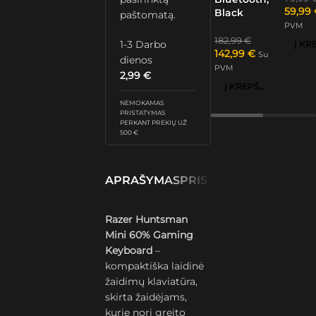
59,99
Black
paštomatą.
PVM
182,99
€
1-3 Darbo
142,99
€
Su
dienos
PVM
2,99
€
Į KREPŠELĮ
NEMOKAMAS
PRISTATYMAS
PERKANT PREKIŲ UŽ
500 €
APRAŠYMAS
PRISTATYMAS IR GRĄŽ
Razer Huntsman
Mini 60% Gaming
Keyboard
–
kompaktiška laidinė
žaidimų klaviatūra,
skirta žaidėjams,
kurie nori greito