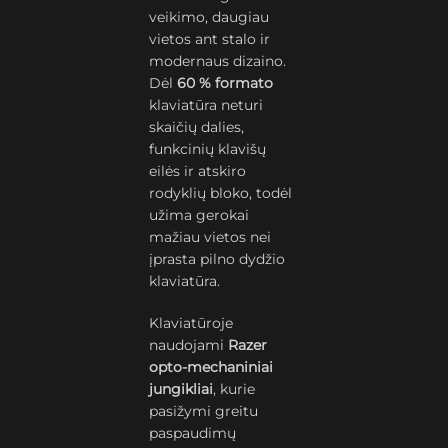
veikimo, daugiau
vietos ant stalo ir
modernaus dizaino.
Dėl
60 % formato
klaviatūra neturi
skaičių dalies,
funkcinių klavišų
eilės ir atskiro
rodyklių bloko, todėl
užima gerokai
mažiau vietos nei
įprasta pilno dydžio
klaviatūra.
Klaviatūroje
naudojami
Razer
opto-mechaniniai
jungikliai
, kurie
pasižymi greitu
paspaudimų