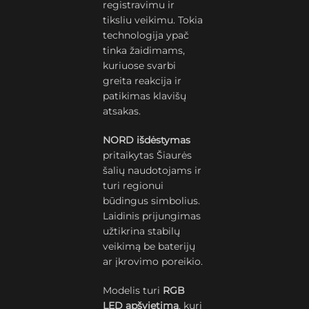
registravimu ir
tiksliu veikimu. Tokia
technologija ypač
tinka žaidimams,
kuriuose svarbi
greita reakcija ir
patikimas klavišų
atsakas.
NORD išdėstymas
pritaikytas Šiaurės
šalių naudotojams ir
turi regionui
būdingus simbolius.
Laidinis prijungimas
užtikrina stabilų
veikimą be baterijų
ar įkrovimo poreikio.
Modelis turi
RGB
LED apšvietimą
, kurį