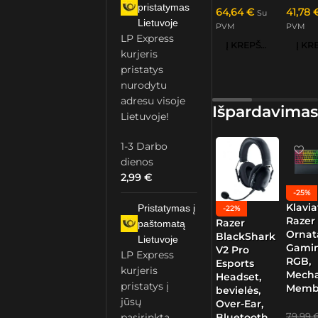
pristatymas
64,64
€
41,78
Su
Lietuvoje
PVM
PVM
LP Express
Į KREPŠELĮ
kurjeris
pristatys
nurodytu
adresu visoje
Išpardavimas
Lietuvoje!
1-3 Darbo
dienos
2,99
€
-25%
Klavia
Pristatymas į
-22%
Razer
Razer
paštomatą
Ornat
BlackShark
Lietuvoje
Gamin
V2 Pro
LP Express
RGB,
Esports
kurjeris
Mech
Headset,
pristatys į
Memb
bevielės,
jūsų
Over-Ear,
79,99
Bluetooth,
pasirinktą