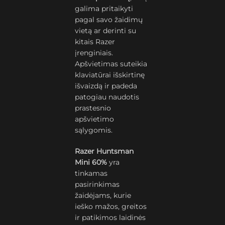
galima pritaikyti
pagal savo žaidimų
vietą ar derinti su
kitais Razer
įrenginiais.
Apšvietimas suteikia
klaviatūrai išskirtinę
išvaizdą ir padeda
patogiau naudotis
prastesnio
apšvietimo
sąlygomis.
Razer Huntsman
Mini 60%
yra
tinkamas
pasirinkimas
žaidėjams, kurie
ieško mažos, greitos
ir patikimos laidinės