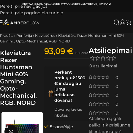
ATSIIMKITE UŽSAKYMĄ
KLAIPĖDOJE IR VILNIUJE
PER
0-3 DARBO DIENAS.
Pereiti prie navigacijos
Pereiti prie pagrindinio turinio
Pradžia
›
Periferija
›
Klaviatūros
›
Klaviatūra Razer Huntsman Mini 60%
Gaming, Opto-Mechanical, RGB, NORD
Atsiliepimai
93,09
€
Klaviatūra
Su PVM
Razer
0 atsiliepimai
Huntsman
Perkant
Mini 60%
0
prekių už 1500
Gaming,
€ ir daugiau
0
Opto-
jums
Mechanical,
priklauso
0
dovana!
RGB, NORD
0
Dovanų kiekis
0
ribotas !
Atsiliepimą gali
palikti tik prisijungę
5 sandėlyje
klientai, įsigiję šį
Spustelėkite, kad padidintumėte