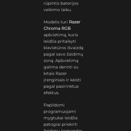
rūpintis baterijos
veikimo laiku.
Modelis turi
Razer
Chroma RGB
apšvietimą, kuris
leidžia pritaikyti
klaviatūros išvaizdą
pagal savo žaidimų
zoną. Apšvietimą
galima derinti su
kitais Razer
įrenginiais ir keisti
pagal pasirinktus
efektus.
Papildomi
programuojami
mygtukai leidžia
patogiai priskirti
žaidimų komandas,