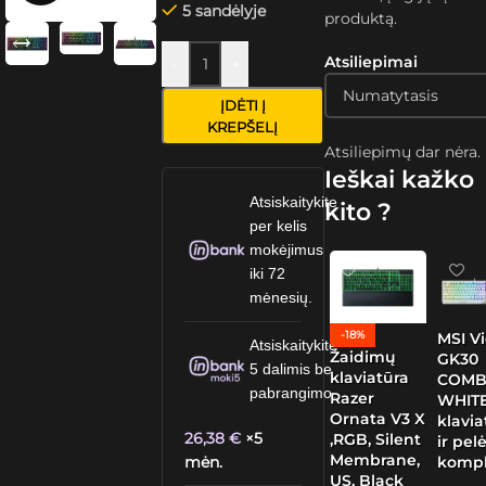
5 sandėlyje
produktą.
Atsiliepimai
-
+
ĮDĖTI Į
KREPŠELĮ
Atsiliepimų dar nėra.
Ieškai kažko
Atsiskaitykite
kito ?
per kelis
mokėjimus
iki 72
mėnesių.
-18%
MSI V
Atsiskaitykite
Žaidimų
GK30
5 dalimis be
klaviatūra
COM
pabrangimo.
Razer
WHITE
Ornata V3 X
klavia
26,38
€
×5
,RGB, Silent
ir pel
Membrane,
kompl
mėn.
US, Black