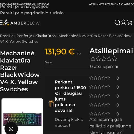
ATSIIMKITE UŽSAKYMĄ
KLAIPĖDOJE IR VILNIUJE
PER
0-3 DARBO DIENAS.
Pereiti prie navigacijos
Pereiti prie pagrindinio turinio
Pradžia
›
Periferija
›
Klaviatūros
›
Mechaninė klaviatūra Razer BlackWidow
V4 X, Yellow Switches
Atsiliepimai
131,90
€
Mechaninė
Su
klaviatūra
PVM
0 atsiliepimai
Razer
BlackWidow
0
V4 X, Yellow
Perkant
0
prekių už 1500
Switches
€ ir daugiau
0
jums
priklauso
0
dovana!
0
Atsiliepimą gali
Dovanų kiekis
ribotas !
palikti tik prisijungę
Spustelėkite, kad padidintumėte
klientai, įsigiję šį