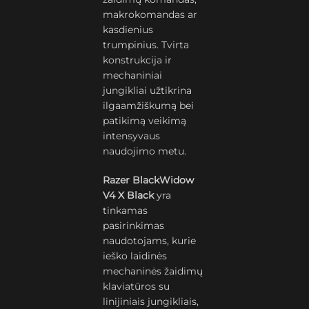
makrokomandas ar
kasdienius
trumpinius. Tvirta
konstrukcija ir
mechaniniai
jungikliai užtikrina
ilgaamžiškumą bei
patikimą veikimą
intensyvaus
naudojimo metu.
Razer BlackWidow
V4 X Black
yra
tinkamas
pasirinkimas
naudotojams, kurie
ieško laidinės
mechaninės žaidimų
klaviatūros su
linijiniais jungikliais,