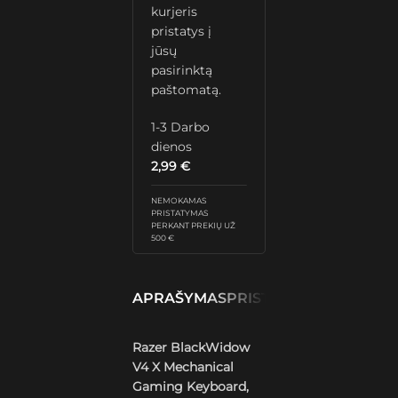
kurjeris
pristatys į
jūsų
pasirinktą
paštomatą.
1-3 Darbo
dienos
2,99
€
NEMOKAMAS
PRISTATYMAS
PERKANT PREKIŲ UŽ
500 €
APRAŠYMAS
PRISTATYMAS IR GRĄŽ
Razer BlackWidow
V4 X Mechanical
Gaming Keyboard,