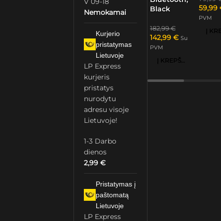
V 09-18
59,99
Black
Nemokamai
PVM
182,99
€
Kurjerio
142,99
€
Su
pristatymas
PVM
Lietuvoje
Į KREPŠELĮ
LP Express
kurjeris
pristatys
nurodytu
adresu visoje
Lietuvoje!
1-3 Darbo
dienos
2,99
€
Pristatymas į
paštomatą
Lietuvoje
LP Express