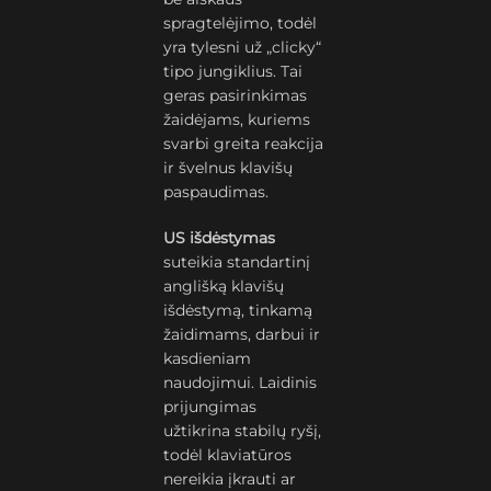
spragtelėjimo, todėl
yra tylesni už „clicky“
tipo jungiklius. Tai
geras pasirinkimas
žaidėjams, kuriems
svarbi greita reakcija
ir švelnus klavišų
paspaudimas.
US išdėstymas
suteikia standartinį
anglišką klavišų
išdėstymą, tinkamą
žaidimams, darbui ir
kasdieniam
naudojimui. Laidinis
prijungimas
užtikrina stabilų ryšį,
todėl klaviatūros
nereikia įkrauti ar