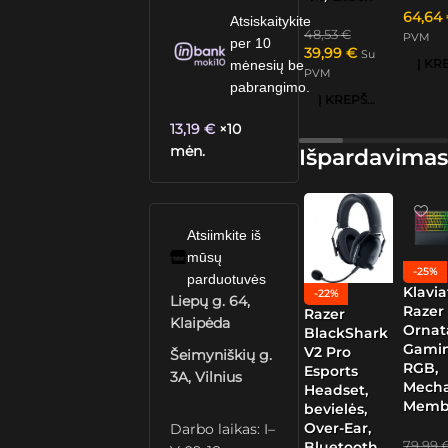
64,64
Atsiskaitykite
48,53
€
PVM
per 10
39,99
€
Su
mėnesių be
PVM
pabrangimo.
Į KREPŠELĮ
13,19
€
×10
mėn.
Išpardavimas
Atsiimkite iš
mūsų
-25%
parduotuvės
Klavia
-22%
Liepų g. 64,
Razer
Razer
Klaipėda
Ornat
BlackShark
Gamin
V2 Pro
Šeimyniškių g.
RGB,
Esports
3A, Vilnius
Mech
Headset,
Memb
bevielės,
Over-Ear,
Darbo laikas: I–
79,99
Bluetooth,