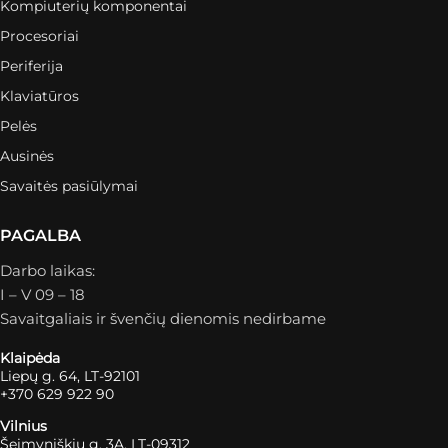
Kompiuterių komponentai
Procesoriai
Periferija
Klaviatūros
Pelės
Ausinės
Savaitės pasiūlymai
PAGALBA
Darbo laikas:
I – V 09 – 18
Savaitgaliais ir švenčių dienomis nedirbame
Klaipėda
Liepų g. 64, LT-92101
+370 629 922 90
Vilnius
Šeimyniškių g. 3A, LT-09312