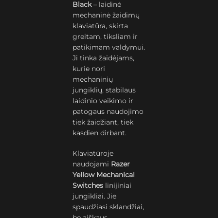
Black
– laidinė
mechaninė žaidimų
klaviatūra, skirta
greitam, tiksliam ir
patikimam valdymui.
Ji tinka žaidėjams,
kurie nori
mechaninių
jungiklių, stabilaus
laidinio veikimo ir
patogaus naudojimo
tiek žaidžiant, tiek
kasdien dirbant.
Klaviatūroje
naudojami
Razer
Yellow Mechanical
Switches
linijiniai
jungikliai. Jie
spaudžiasi sklandžiai,
be aiškaus