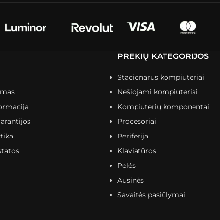
PREKIŲ KATEGORIJOS
Stacionarūs kompiuteriai
imas
Nešiojami kompiuteriai
ormacija
Kompiuterių komponentai
arantijos
Procesoriai
tika
Periferija
statos
Klaviatūros
Pelės
Ausinės
Savaitės pasiūlymai