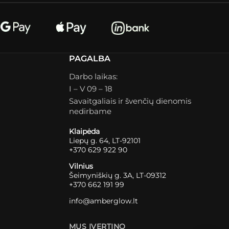
PAGALBA
Darbo laikas:
I – V 09 – 18
Savaitgaliais ir švenčių dienomis
nedirbame
Klaipėda
Liepų g. 64, LT-92101
+370 629 922 90
Vilnius
Šeimyniškių g. 3A, LT-09312
+370 662 191 99
info@amberglow.lt
MUS ĮVERTINO