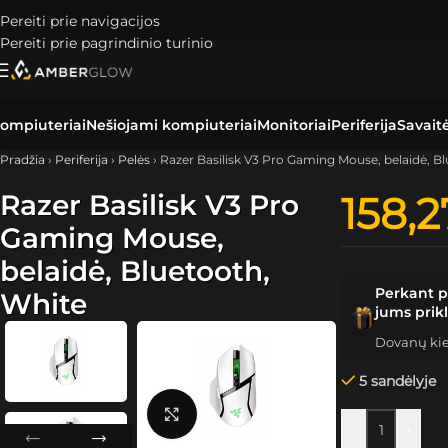
Pereiti prie navigacijos
Pereiti prie pagrindinio turinio
ompiuteriai
Nešiojami kompiuteriai
Monitoriai
Periferija
Savait
Pradžia
›
Periferija
›
Pelės
›
Razer Basilisk V3 Pro Gaming Mouse, belaidė, B
Razer Basilisk V3 Pro
158,
Gaming Mouse,
belaidė, Bluetooth,
Perkant p
White
jums prik
Dovanų kiek
5 sandėlyje
Spustelėkite, kad padidintumėte
-
+