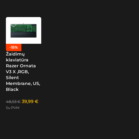
-18%
Žaidimų
klaviatūra
Razer Ornata
V3 X ,RGB,
Silent
Membrane, US,
Black
39,99
€
48,53
€
Su PVM