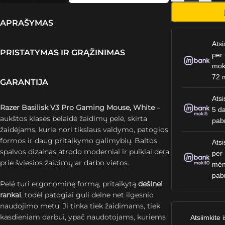
APRAŠYMAS
Atsi
PRISTATYMAS IR GRĄŽINIMAS
per 
mok
72 
GARANTIJA
Atsi
Razer Basilisk V3 Pro Gaming Mouse, White
–
5 da
aukštos klasės belaidė žaidimų pelė, skirta
pab
žaidėjams, kurie nori tikslaus valdymo, patogios
formos ir daug pritaikymo galimybių. Baltos
Atsi
spalvos dizainas atrodo moderniai ir puikiai dera
per
prie šviesios žaidimų ar darbo vietos.
mėn
pab
Pelė turi ergonominę formą, pritaikytą
dešinei
rankai
, todėl patogiai guli delne net ilgesnio
naudojimo metu. Ji tinka tiek žaidimams, tiek
kasdieniam darbui, ypač naudotojams, kuriems
Atsiimkite i