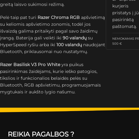
greitą laisvo sukimosi režimą.
kurjeris
pristatys į j
Pelė taip pat turi
Razer Chroma RGB
apšvietimą
pasirinktą
su keliomis apšvietimo zonomis, todėl jos
paštomatą.
išvaizdą galima pritaikyti pagal savo žaidimų
įrangą. Baterija gali veikti iki
90 valandų
su
NEMOKAMAS PRI
500 €
HyperSpeed ryšiu arba iki
100 valandų
naudojant
Bluetooth, priklausomai nuo nustatymų.
Razer Basilisk V3 Pro White
yra puikus
pasirinkimas žaidėjams, kurie ieško patogios,
tikslios ir funkcionalios belaidės pelės su
Bluetooth, RGB apšvietimu, programuojamais
mygtukais ir aukšto lygio našumu.
REIKIA PAGALBOS ?