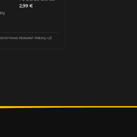
2,99
€
ūsų
STATYMAS PERKANT PREKIŲ UŽ