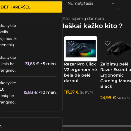
ĮDĖTI Į KREPŠELĮ
Atsiliepimų dar nėra.
Ieškai kažko kito ?
skaitykite
kelis
ėjimus iki
mėnesių.
skaitykite
31,65
€
×5 mėn.
Razer Pro Click
Žaidimų pelė
limis be
V2 ergonominė
Razer Essentia
rangimo.
belaidė pelė
Ergonomic
darbui
Gaming Mous
skaitykite
Black
 10
117,27
€
15,83
€
×10 mėn.
Su PVM
esių be
24,99
€
Su PVM
rangimo.
š