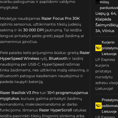
svarbu patogumas ir papildomi valdymo
mūsų
mygtukai.
parduotuv
Liepų g. 64,
Modelyje naudojamas
Razer Focus Pro 30K
Klaipėda
optinis sensorius, užtikrinantis tikslų judesių
Šeimyniškių
sekimą ir iki
30 000 DPI
jautrumą. Tai leidžia
3A, Vilnius
lengvai pritaikyti pelės greitį pagal žaidimą ar
asmeninius įpročius.
Kurjerio
pristatym
Pelė palaiko kelis prijungimo būdus: greitą
Razer
Lietuvoje
HyperSpeed Wireless
ryšį,
Bluetooth
ir laidinį
LP Express
naudojimą per USB-C. HyperSpeed režimas
kurjeris
tinka žaidimams, nes užtikrina mažą vėlavimą, o
pristatys
Bluetooth patogus kasdieniam naudojimui ir
nurodytu
padeda taupyti bateriją.
adresu visoj
Lietuvoje!
Razer Basilisk V3 Pro
turi
10+1 programuojamus
mygtukus
, kuriuos galima pritaikyti žaidimų
Pristatym
komandoms, makrokomandoms ar darbo
paštomat
funkcijoms. Išmanus
Razer HyperScroll
ratukas
Lietuvoje
leidžia pasirinkti tikslų žingsninį slinkimą arba
LP Express