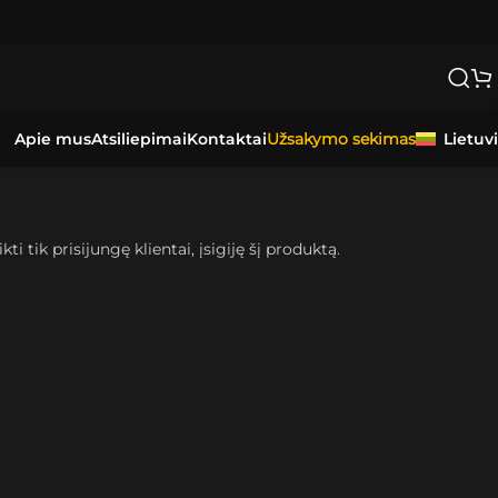
Apie mus
Atsiliepimai
Kontaktai
Lietuv
Užsakymo sekimas
kti tik prisijungę klientai, įsigiję šį produktą.