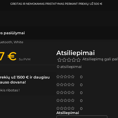
GREITAS IR NEMOKAMAS PRISTATYMAS
PERKANT PREKIŲ UŽ 500 €
ės pasiūlymai
luetooth, White
Atsiliepimai
27
€
Atsiliepimą gali pali
Su PVM
0 atsiliepimai
0
rekių už 1500 € ir daugiau
lauso dovana!
0
is ribotas !
0
0
0
Atsiliepimai