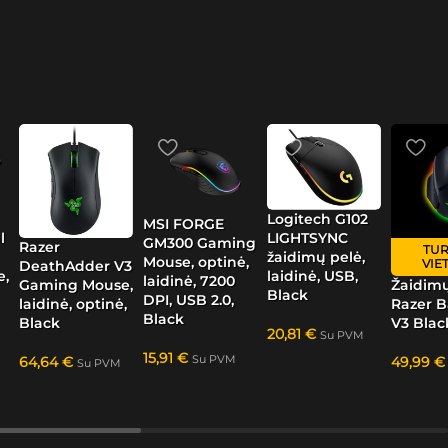
Logitech G102
MSI FORGE
l
LIGHTSYNC
GM300 Gaming
Razer
TUR
žaidimų pelė,
Mouse, optinė,
VIE
DeathAdder V3
e,
laidinė, USB,
laidinė, 7200
Gaming Mouse,
Žaidimų
Black
DPI, USB 2.0,
laidinė, optinė,
Razer B
Black
Black
V3 Blac
20,81
€
Su PVM
15,91
€
Su PVM
64,64
€
49,99
€
Su PVM