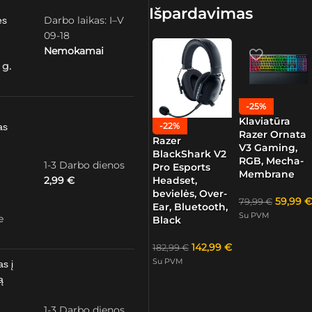
Išpardavimas
Darbo laikas: I–V
ės
09-18
Nemokamai
 g.
-25%
Klaviatūra
-22%
as
Razer Ornata
Razer
V3 Gaming,
BlackShark V2
RGB, Mecha-
1-3 Darbo dienos
Pro Esports
Membrane
2,99
€
Headset,
bevielės, Over-
59,99
€
79,99
€
Ear, Bluetooth,
Su PVM
e
Black
142,99
€
182,99
€
Su PVM
as į
ą
1-3 Darbo dienos