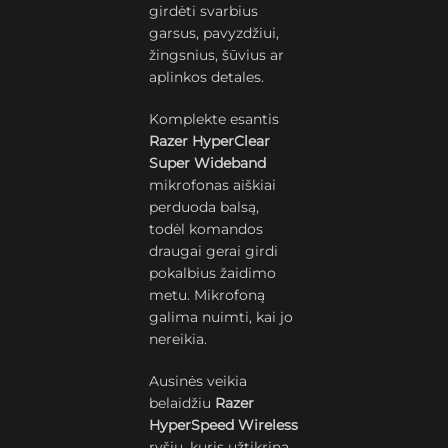
girdėti svarbius
garsus, pavyzdžiui,
žingsnius, šūvius ar
aplinkos detales.
Komplekte esantis
Razer HyperClear
Super Wideband
mikrofonas aiškiai
perduoda balsą,
todėl komandos
draugai gerai girdi
pokalbius žaidimo
metu. Mikrofoną
galima nuimti, kai jo
nereikia.
Ausinės veikia
belaidžiu
Razer
HyperSpeed Wireless
ryšiu, kuris užtikrina