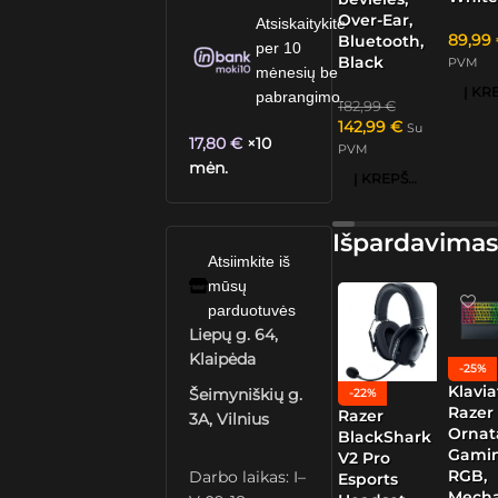
Over-Ear,
Atsiskaitykite
89,99
Bluetooth,
per 10
Black
PVM
mėnesių be
pabrangimo.
182,99
€
142,99
€
Su
17,80
€
×10
PVM
mėn.
Į KREPŠELĮ
Išpardavimas
Atsiimkite iš
mūsų
parduotuvės
Liepų g. 64,
Klaipėda
-25%
Klavia
Šeimyniškių g.
-22%
Razer
Razer
3A, Vilnius
Ornat
BlackShark
Gamin
V2 Pro
RGB,
Darbo laikas: I–
Esports
Mech