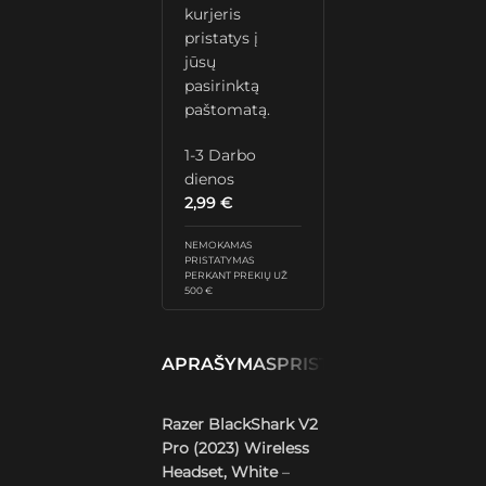
kurjeris
pristatys į
jūsų
pasirinktą
paštomatą.
1-3 Darbo
dienos
2,99
€
NEMOKAMAS
PRISTATYMAS
PERKANT PREKIŲ UŽ
500 €
APRAŠYMAS
PRISTATYMAS IR GRĄŽ
Razer BlackShark V2
Pro (2023) Wireless
Headset, White
–