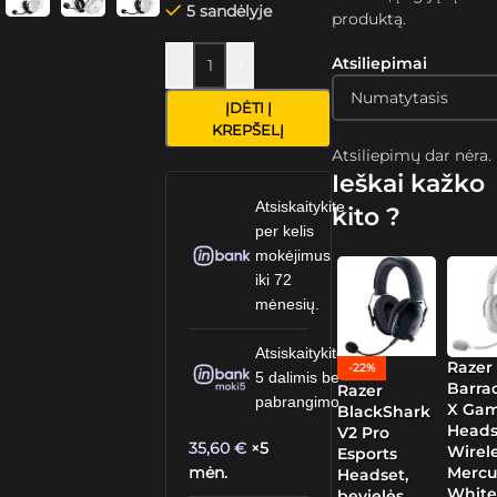
5 sandėlyje
produktą.
Atsiliepimai
-
+
ĮDĖTI Į
KREPŠELĮ
Atsiliepimų dar nėra.
Ieškai kažko
Atsiskaitykite
kito ?
per kelis
mokėjimus
iki 72
mėnesių.
Atsiskaitykite
Razer
-22%
5 dalimis be
Barra
Razer
pabrangimo.
X Ga
BlackShark
Heads
V2 Pro
35,60
€
×5
Wirele
Esports
mėn.
Mercu
Headset,
Whit
bevielės,