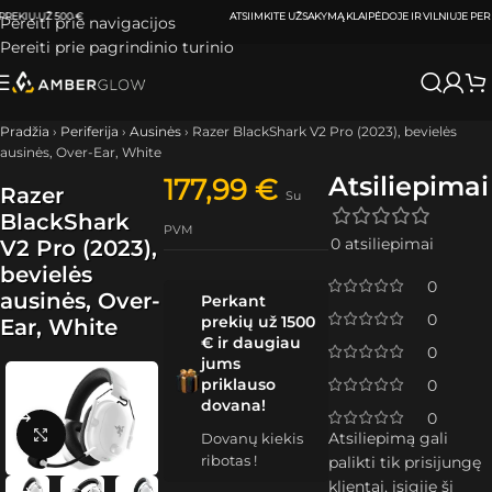
ATSIIMKITE UŽSAKYMĄ
KLAIPĖDOJE IR VILNIUJE
PER
0-3 DARBO DIENAS.
Pereiti prie navigacijos
Pereiti prie pagrindinio turinio
Pradžia
›
Periferija
›
Ausinės
›
Razer BlackShark V2 Pro (2023), bevielės
ausinės, Over-Ear, White
Atsiliepimai
177,99
€
Razer
Su
BlackShark
PVM
0 atsiliepimai
V2 Pro (2023),
bevielės
0
ausinės, Over-
Perkant
0
prekių už 1500
Ear, White
€ ir daugiau
0
jums
priklauso
0
dovana!
0
Spustelėkite, kad padidintumėte
Atsiliepimą gali
Dovanų kiekis
ribotas !
palikti tik prisijungę
klientai, įsigiję šį