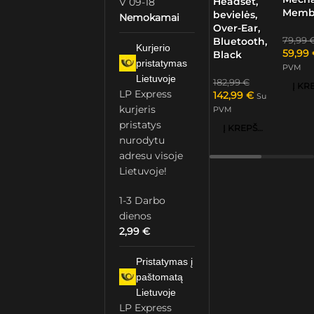
Headset,
V 09-18
Memb
bevielės,
Nemokamai
Over-Ear,
79,99
Bluetooth,
Kurjerio
59,99
Black
pristatymas
PVM
Lietuvoje
182,99
€
LP Express
142,99
€
Su
kurjeris
PVM
pristatys
Į KREPŠELĮ
nurodytu
adresu visoje
Lietuvoje!
1-3 Darbo
dienos
2,99
€
Pristatymas į
paštomatą
Lietuvoje
LP Express