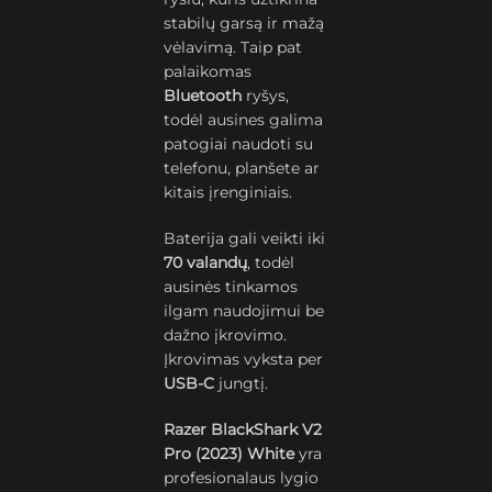
stabilų garsą ir mažą
vėlavimą. Taip pat
palaikomas
Bluetooth
ryšys,
todėl ausines galima
patogiai naudoti su
telefonu, planšete ar
kitais įrenginiais.
Baterija gali veikti iki
70 valandų
, todėl
ausinės tinkamos
ilgam naudojimui be
dažno įkrovimo.
Įkrovimas vyksta per
USB-C
jungtį.
Razer BlackShark V2
Pro (2023) White
yra
profesionalaus lygio