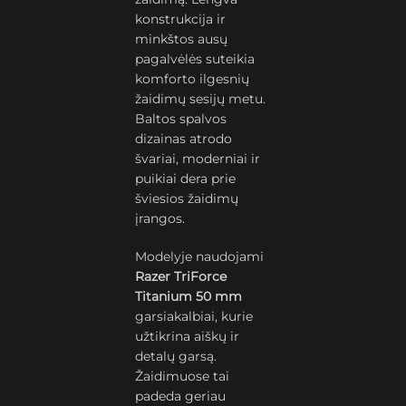
konstrukcija ir
minkštos ausų
pagalvėlės suteikia
komforto ilgesnių
žaidimų sesijų metu.
Baltos spalvos
dizainas atrodo
švariai, moderniai ir
puikiai dera prie
šviesios žaidimų
įrangos.
Modelyje naudojami
Razer TriForce
Titanium 50 mm
garsiakalbiai, kurie
užtikrina aiškų ir
detalų garsą.
Žaidimuose tai
padeda geriau