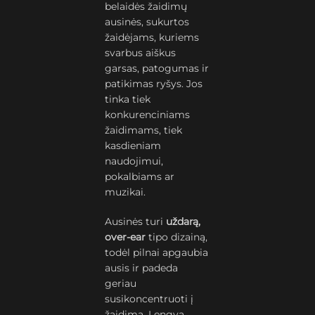
belaidės žaidimų
ausinės, sukurtos
žaidėjams, kuriems
svarbus aiškus
garsas, patogumas ir
patikimas ryšys. Jos
tinka tiek
konkurenciniams
žaidimams, tiek
kasdieniam
naudojimui,
pokalbiams ar
muzikai.
Ausinės turi
uždarą,
over-ear
tipo dizainą,
todėl pilnai apgaubia
ausis ir padeda
geriau
susikoncentruoti į
žaidimą. Lengva