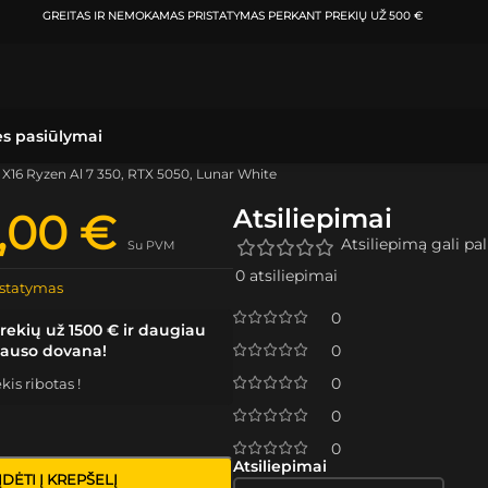
ATSIIMKITE UŽSAKYMĄ
KLAIPĖDOJE IR VILNIUJE
PER
0-3 DARBO DIENAS.
ės pasiūlymai
16 Ryzen Al 7 350, RTX 5050, Lunar White
Atsiliepimai
3,00
€
Atsiliepimą gali pali
Su PVM
0 atsiliepimai
statymas
0
rekių už 1500 € ir daugiau
lauso dovana!
0
0
is ribotas !
0
0
Atsiliepimai
ĮDĖTI Į KREPŠELĮ