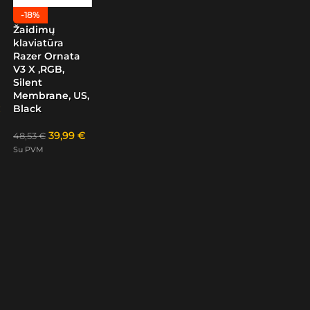
-18%
Žaidimų
klaviatūra
Razer Ornata
V3 X ,RGB,
Silent
Membrane, US,
Black
39,99
€
48,53
€
Su PVM