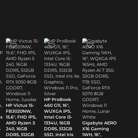
HP ProBook
HP Victus 15-
460 G11, 16″,
FB3020NW,
WUXGA IPS,
s
15.6″, FHD IPS,
Intel Core i5-
AMD Ryzen 5
1334U, 16GB
Gigabyte AERO
S
240, 16GB
DDR5, 512GB
X16 Gaming
DDR5, 512GB
SSD, Intel Iris
1WH, 16″,