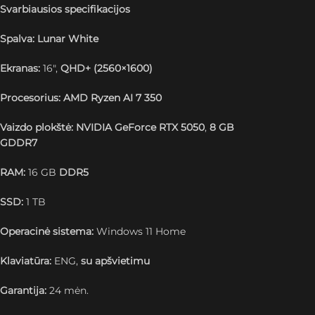
Svarbiausios specifikacijos
Spalva:
Lunar White
Ekranas:
16″,
QHD+ (2560×1600)
Procesorius:
AMD Ryzen AI 7 350
Vaizdo plokštė:
NVIDIA GeForce RTX 5050
,
8 GB
GDDR7
RAM:
16 GB
DDR5
SSD:
1 TB
Operacinė sistema:
Windows 11 Home
Klaviatūra:
ENG,
su apšvietimu
Garantija:
24 mėn.