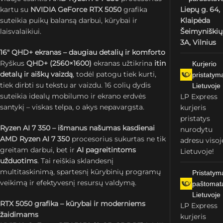
kartu su
NVIDIA GeForce RTX 5050
grafika
Liepų g. 64,
suteikia puikų balansą darbui, kūrybai ir
Klaipėda
laisvalaikiui.
Šeimyniškių
3A, Vilnius
16″ QHD+ ekranas – daugiau detalių ir komforto
Ryškus
QHD+ (2560×1600)
ekranas užtikrina
itin
Kurjerio
detalų ir aiškų vaizdą
, todėl patogu tiek kurti,
pristatym
tiek dirbti su tekstu ar vaizdu. 16 colių dydis
Lietuvoje
suteikia idealų mobilumo ir ekrano erdvės
LP Express
santykį – viskas telpa, o akys nepavargsta.
kurjeris
pristatys
Ryzen AI 7 350 – išmanus našumas kasdienai
nurodytu
AMD Ryzen AI 7 350
procesorius sukurtas ne tik
adresu visoj
greitam darbui, bet ir
AI pagreitintoms
Lietuvoje!
užduotims
. Tai reiškia sklandesnį
multitaskinimą, spartesnį kūrybinių programų
Pristatym
veikimą ir efektyvesnį resursų valdymą.
paštomat
Lietuvoje
RTX 5050 grafika – kūrybai ir moderniems
LP Express
žaidimams
kurjeris