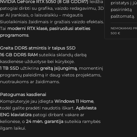
NVIDIA GeForce RTX 5050 (8 GB GDDR7)
leidžia
pristatys į j
patogiai dirbti su grafika, vaizdo redagavimu, 3D
pasirinktą
ar AI įrankiais, o laisvalaikiu – mėgautis
paštomatą.
šiuolaikiniais žaidimais ir gražiais vaizdo efektais.
Tai
moderni RTX klasė, pasiruošusi ateities
NEMOKAMAS PRI
500 €
programoms
.
Greita DDR5 atmintis ir talpus SSD
16 GB DDR5 RAM
suteikia sklandų darbą
kasdienėse užduotyse bei kūryboje.
1 TB SSD
užtikrina
greitą įsijungimą
, momentinį
programų paleidimą ir daug vietos projektams,
nuotraukoms ar žaidimams.
Patogumas kasdienai
Kompiuteryje jau įdiegta
Windows 11 Home
,
todėl galite pradėti naudotis iškart.
Apšviesta
ENG klaviatūra
patogi dirbant vakare ar
kelionėse, o
24 mėn. garantija
suteikia ramybės
ilgam laikui.