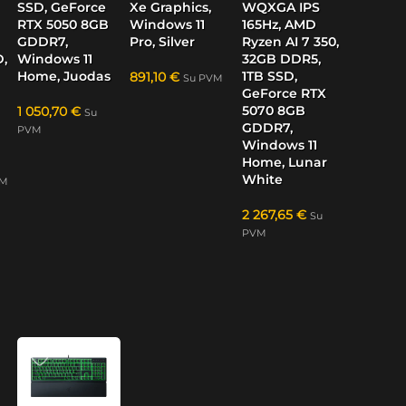
SSD, GeForce
Xe Graphics,
WQXGA IPS
RTX 5050 8GB
Windows 11
165Hz, AMD
GDDR7,
Pro, Silver
Ryzen AI 7 350,
,
Windows 11
32GB DDR5,
Home, Juodas
1TB SSD,
891,10
€
Su PVM
GeForce RTX
5070 8GB
1 050,70
€
Su
GDDR7,
PVM
Windows 11
Home, Lunar
White
VM
2 267,65
€
Su
PVM