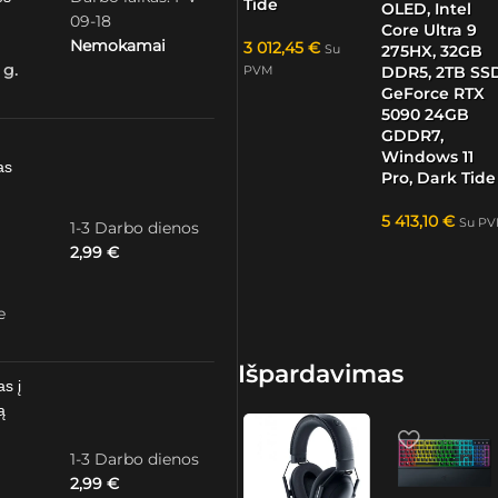
Tide
OLED, Intel
09-18
Core Ultra 9
Nemokamai
3 012,45
€
275HX, 32GB
Su
 g.
DDR5, 2TB SSD
PVM
GeForce RTX
5090 24GB
GDDR7,
Windows 11
as
Pro, Dark Tide
5 413,10
€
Su P
1-3 Darbo dienos
2,99
€
e
Išpardavimas
as į
ą
1-3 Darbo dienos
2,99
€