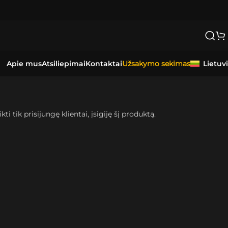
Apie mus
Atsiliepimai
Kontaktai
Lietuv
Užsakymo sekimas
kti tik prisijungę klientai, įsigiję šį produktą.