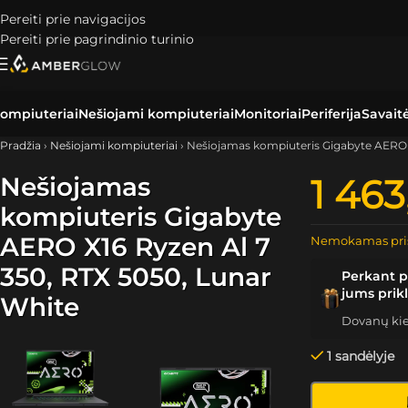
Pereiti prie navigacijos
Pereiti prie pagrindinio turinio
ompiuteriai
Nešiojami kompiuteriai
Monitoriai
Periferija
Savait
Pradžia
›
Nešiojami kompiuteriai
›
Nešiojamas kompiuteris Gigabyte AERO X
Nešiojamas
1 46
kompiuteris Gigabyte
AERO X16 Ryzen Al 7
Nemokamas pri
350, RTX 5050, Lunar
Perkant p
jums prik
White
Dovanų kiek
1 sandėlyje