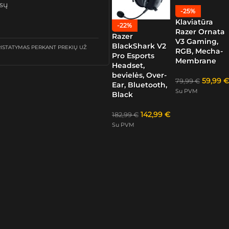
ūsų
-25%
Klaviatūra
-22%
Razer Ornata
Razer
V3 Gaming,
BlackShark V2
STATYMAS PERKANT PREKIŲ UŽ
RGB, Mecha-
Pro Esports
Membrane
Headset,
bevielės, Over-
59,99
€
79,99
€
Ear, Bluetooth,
Su PVM
Black
142,99
€
182,99
€
Su PVM