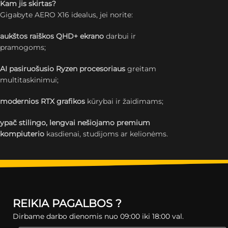
Kam jis skirtas?
Gigabyte AERO X16 idealus, jei norite:
aukštos raiškos QHD+ ekrano
darbui ir
pramogoms;
AI pasiruošusio Ryzen procesoriaus
greitam
multitaskinimui;
modernios RTX grafikos
kūrybai ir žaidimams;
ypač stilingo, lengvai nešiojamo premium
kompiuterio
kasdienai, studijoms ar kelionėms.
REIKIA PAGALBOS ?
Dirbame darbo dienomis nuo 09:00 iki 18:00 val.