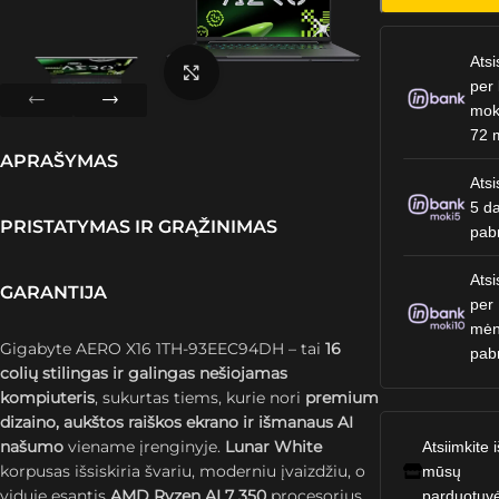
Atsi
Spustelėkite, kad padidintumėte
per 
mok
72 
APRAŠYMAS
Atsi
5 da
PRISTATYMAS IR GRĄŽINIMAS
pab
Atsi
GARANTIJA
per
mėn
Gigabyte AERO X16 1TH-93EEC94DH – tai
16
pab
colių stilingas ir galingas nešiojamas
kompiuteris
, sukurtas tiems, kurie nori
premium
dizaino, aukštos raiškos ekrano ir išmanaus AI
našumo
viename įrenginyje.
Lunar White
Atsiimkite i
korpusas išsiskiria švariu, moderniu įvaizdžiu, o
mūsų
viduje esantis
AMD Ryzen AI 7 350
procesorius
parduotuv