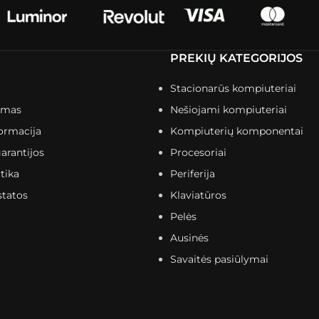
PREKIŲ KATEGORIJOS
Stacionarūs kompiuteriai
imas
Nešiojami kompiuteriai
ormacija
Kompiuterių komponentai
arantijos
Procesoriai
tika
Periferija
statos
Klaviatūros
Pelės
Ausinės
Savaitės pasiūlymai