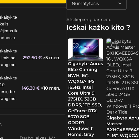
skaitykite
Atsiliepimų dar nėra.
kelis
Ieškai kažko kito ?
ėjimus iki
mėnesių.
skaitykite
292,60
€
×5 mėn.
limis be
Gigabyte Aorus
rangimo.
Elite Gaming
BWH, 16″,
skaitykite
WQXGA IPS
 10
165Hz, Intel
146,30
€
×10 mėn.
esių be
Core Ultra 9
rangimo.
275HX, 32GB
DDR5, 1TB SSD,
GeForce RTX
5070 8GB
Gigabyte Aoru
GDDR7,
Master
š
Windows 11
BXHC4EEE64
Home, Gray
P, 16″, WQXGA
Darbo laikas: I–V
ės