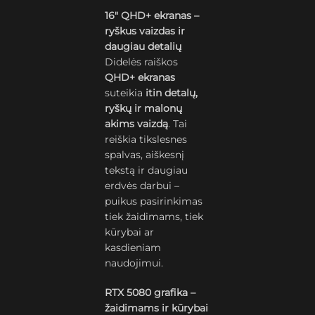
16″ QHD+ ekranas –
ryškus vaizdas ir
daugiau detalių
Didelės raiškos
QHD+ ekranas
suteikia
itin detalų,
ryškų ir malonų
akims vaizdą
. Tai
reiškia tikslesnes
spalvas, aiškesnį
tekstą ir daugiau
erdvės darbui –
puikus pasirinkimas
tiek žaidimams, tiek
kūrybai ar
kasdieniam
naudojimui.
RTX 5080 grafika –
žaidimams ir kūrybai