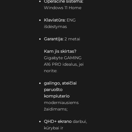
Operacinė sistema:
Windows 11 Home
Klaviatūra:
ENG
išdėstymas
Garantija:
2 metai
Kam jis skirtas?
Gigabyte GAMING
A16 PRO idealus, jei
norite:
galingo, ateičiai
paruošto
kompiuterio
moderniausiems
žaidimams;
QHD+ ekrano
darbui,
kūrybai ir