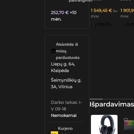
pabrangimo.
1 549,45
€
1 901,
Su
252,70
€
×10
PVM
PVM
mėn.
Į KREPŠELĮ
Atsiimkite iš
mūsų
parduotuvės
Liepų g. 64,
Klaipėda
Šeimyniškių g.
3A, Vilnius
Darbo laikas: I–
Išpardavimas
V 09-18
Nemokamai
Kurjerio