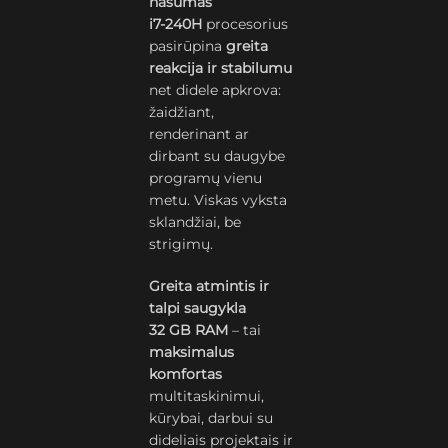
našumas
i7-240H
procesorius
pasirūpina
greita
reakcija ir stabilumu
net didele apkrova:
žaidžiant,
renderinant ar
dirbant su daugybe
programų vienu
metu. Viskas vyksta
sklandžiai, be
strigimų.
Greita atmintis ir
talpi saugykla
32 GB RAM
– tai
maksimalus
komfortas
multitaskinimui,
kūrybai, darbui su
dideliais projektais ir