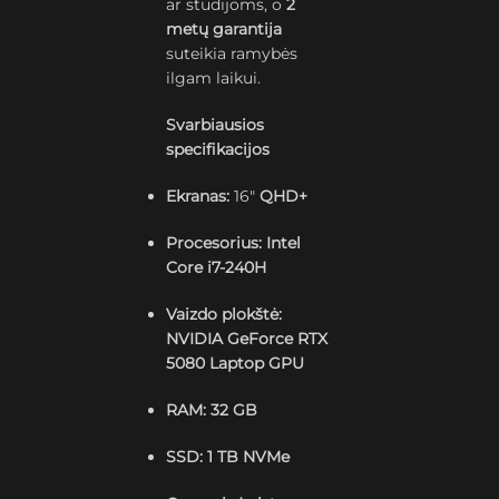
ar studijoms, o
2
metų garantija
suteikia ramybės
ilgam laikui.
Svarbiausios
specifikacijos
Ekranas:
16″
QHD+
Procesorius:
Intel
Core i7-240H
Vaizdo plokštė:
NVIDIA GeForce RTX
5080 Laptop GPU
RAM:
32 GB
SSD:
1 TB NVMe