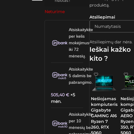
ribotas !
produktą.
Neturime
Atsiliepimai
Atsiskaitykite
per kelis
Atsiliepimų dar nėra.
mokėjimus
Ieškai kažko
iki 72
mėnesių.
kito ?
Atsiskaitykite
5 dalimis be
pabrangimo.
505,40
€
×5
Nešiojamas
Nešio
mėn.
kompiuteris
kompi
Gigabyte
Gigab
Atsiskaitykite
GAMING A16
AERO 
per 10
Ryzen 7
Ryzen
260, RTX
350, 
mėnesių be
5060
5060