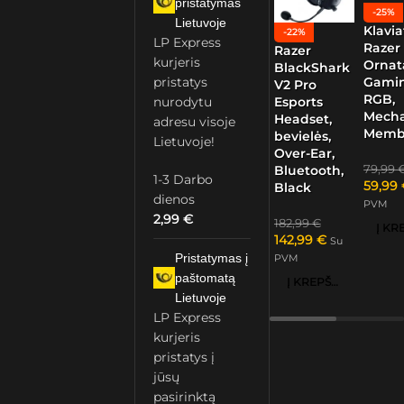
pristatymas
-25%
Lietuvoje
Klavia
-22%
LP Express
Razer
Razer
kurjeris
Ornat
BlackShark
Gamin
pristatys
V2 Pro
RGB,
nurodytu
Esports
Mech
Headset,
adresu visoje
Memb
bevielės,
Lietuvoje!
Over-Ear,
79,99
Bluetooth,
1-3 Darbo
59,99
Black
dienos
PVM
2,99
€
182,99
€
142,99
€
Su
Pristatymas į
PVM
paštomatą
Į KREPŠELĮ
Lietuvoje
LP Express
kurjeris
pristatys į
jūsų
pasirinktą