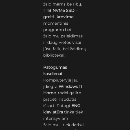
žaidimams be ribų.
1 TB NVMe SSD
–
greiti įkrovimai
,
momentinis
programų bei
žaidimų paleidimas
ir daug vietos visai
jūsų failų bei žaidimų
bibliotekai.
Patogumas
kasdienai
Kompiuteryje jau
įdiegta
Windows 11
Home
, todėl galite
pradėti naudotis
iškart. Patogi
ENG
klaviatūra
tinka tiek
intensyviam
žaidimui, tiek darbui