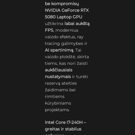
be kompromisų
NVIDIA GeForce RTX
5080 Laptop GPU
užtikrina
labai aukštą
FPS
, modernius
vaizdo efektus, ray
tracing galimybes ir
AI spartinimą
. Tai
vaizdo plokštė, skirta
tiems, kas nori žaisti
aukščiausiais
nustatymais
ir turėti
rezervą ateities
žaidimams bei
rimtiems
kūrybiniams
projektams.
Intel Core i7-240H –
greitas ir stabilus