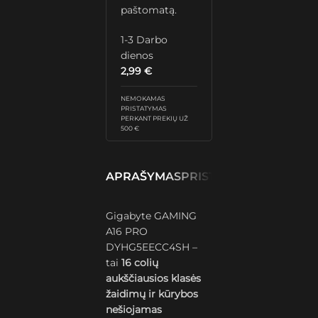
paštomatą.
1-3 Darbo
dienos
2,99
€
NEMOKAMAS
PRISTATYMAS
PERKANT PREKIŲ UŽ
500 €
APRAŠYMAS
PRISTATYMAS IR GRĄŽ
Gigabyte GAMING
A16 PRO
DYHG5EECC4SH –
tai
16 colių
aukščiausios klasės
žaidimų ir kūrybos
nešiojamas