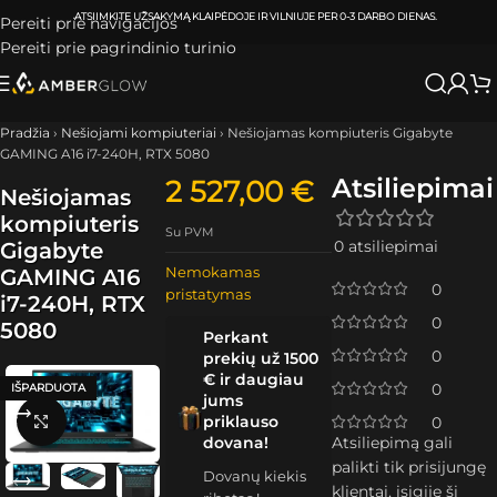
ATSIIMKITE UŽSAKYMĄ
KLAIPĖDOJE IR VILNIUJE
PER
0-3 DARBO DIENAS.
Pereiti prie navigacijos
Pereiti prie pagrindinio turinio
Pradžia
›
Nešiojami kompiuteriai
›
Nešiojamas kompiuteris Gigabyte
GAMING A16 i7-240H, RTX 5080
Atsiliepimai
2 527,00
€
Nešiojamas
kompiuteris
Su PVM
0 atsiliepimai
Gigabyte
Nemokamas
GAMING A16
0
pristatymas
i7-240H, RTX
0
5080
Perkant
0
prekių už 1500
€ ir daugiau
0
IŠPARDUOTA
jums
priklauso
Spustelėkite, kad padidintumėte
0
dovana!
Atsiliepimą gali
palikti tik prisijungę
Dovanų kiekis
klientai, įsigiję šį