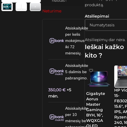
ribotas !
produktą.
Neturime
Atsiliepimai
Atsiskaitykite
per kelis
Atsiliepimų dar nėra.
mokėjimus
Ieškai kažko
iki 72
mėnesių.
kito ?
Atsiskaitykite
5 dalimis be
pabrangimo.
350,00
€
×5
HP Vi
Gigabyte
15-
mėn.
Aorus
FB30
Master
15.6″,
Atsiskaitykite
Gaming
IPS, 
per 10
BYH, 16″,
Ryzen
WQXGA
mėnesių be
240, 
OLED