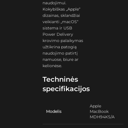
naudojimui.
Kokybiškas „Apple“
dizainas, sklandžiai
veikianti „macOS“
sistema ir USB
Power Delivery
krovimo palaikymas
užtikrina patogią
naudojimo patirtį
namuose, biure ar
kelionėse.
Techninės
specifikacijos
Apple
Modelis
MacBook
MDH94KS/A