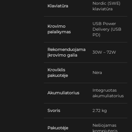
Nordic (SWE)
Klaviatūra
klaviatūra
USB Power
Krovimo
Delivery (USB
palaikymas
PD)
Rekomenduojama
30W – 72W
įkrovimo galia
Kroviklis
Nėra
pakuotėje
Integruotas
Akumuliatorius
akumuliatorius
Svoris
2.72 kg
Nešiojamas
Pakuotėje
kompiuteris