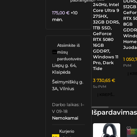
pabrangimo.
DDR5
240Hz, Intel
512GB
Core Ultra 9
GeFor
175,00
€
×10
275HX,
RTX 5
mėn.
32GB DDR5,
8GB
1TB SSD,
GDDR
GeForce
Windo
RTX 5080
Home
16GB
Atsiimkite iš
Juoda
GDDR7,
mūsų
Windows 11
parduotuvės
1 050,
Pro, Dark
Liepų g. 64,
PVM
Tide
Klaipėda
3 730,65
€
Šeimyniškių g.
Su PVM
3A, Vilnius
Į KREPŠELĮ
Darbo laikas: I–
Išpardavimas
V 09-18
Nemokamai
Kurjerio