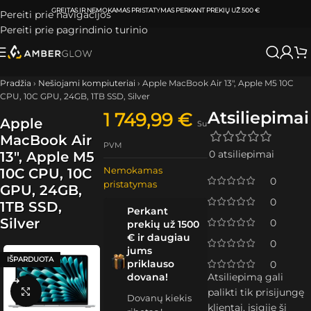
ATSIIMKITE UŽSAKYMĄ
KLAIPĖDOJE IR VILNIUJE
PER
0-3 DARBO DIENAS.
Pereiti prie navigacijos
Pereiti prie pagrindinio turinio
Pradžia
›
Nešiojami kompiuteriai
›
Apple MacBook Air 13″, Apple M5 10C
CPU, 10C GPU, 24GB, 1TB SSD, Silver
Atsiliepimai
1 749,99
€
Apple
Su
MacBook Air
PVM
0 atsiliepimai
13″, Apple M5
Nemokamas
10C CPU, 10C
0
pristatymas
GPU, 24GB,
0
1TB SSD,
Perkant
Silver
0
prekių už 1500
€ ir daugiau
0
jums
IŠPARDUOTA
priklauso
0
dovana!
Atsiliepimą gali
Spustelėkite, kad padidintumėte
palikti tik prisijungę
Dovanų kiekis
klientai, įsigiję šį