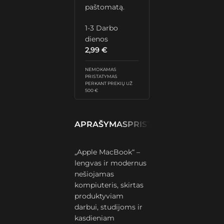
paštomatą.
1-3 Darbo
dienos
2,99
€
NEMOKAMAS
PRISTATYMAS
PERKANT PREKIŲ UŽ
500 €
APRAŠYMAS
PRISTATYMAS IR GRĄŽ
„Apple MacBook“ –
lengvas ir modernus
nešiojamas
kompiuteris, skirtas
produktyviam
darbui, studijoms ir
kasdieniam