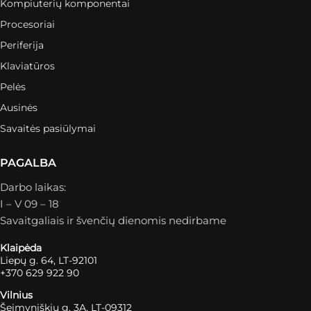
Kompiuterių komponentai
Procesoriai
Periferija
Klaviatūros
Pelės
Ausinės
Savaitės pasiūlymai
PAGALBA
Darbo laikas:
I – V 09 – 18
Savaitgaliais ir švenčių dienomis nedirbame
Klaipėda
Liepų g. 64, LT-92101
+370 629 922 90
Vilnius
Šeimyniškių g. 3A, LT-09312