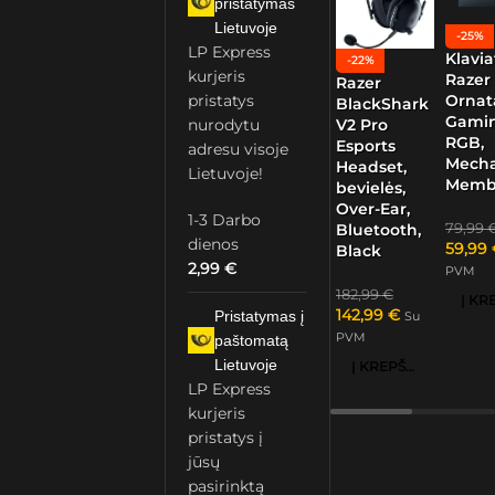
pristatymas
Lietuvoje
-25%
LP Express
Klavia
-22%
kurjeris
Razer
Razer
Ornat
pristatys
BlackShark
Gamin
nurodytu
V2 Pro
RGB,
Esports
adresu visoje
Mech
Headset,
Lietuvoje!
Memb
bevielės,
Over-Ear,
1-3 Darbo
79,99
Bluetooth,
dienos
59,99
Black
2,99
€
PVM
182,99
€
142,99
€
Pristatymas į
Su
PVM
paštomatą
Lietuvoje
Į KREPŠELĮ
LP Express
kurjeris
pristatys į
jūsų
pasirinktą