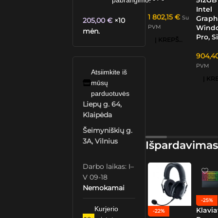
pabrangimo.
Intel
1 802,15
€
Su
Graphi
205,00
€
×10
PVM
Windo
mėn.
Pro, S
Į KREPŠELĮ
904,4
PVM
Atsiimkite iš
mūsų
parduotuvės
Liepų g. 64,
Klaipėda
Šeimyniškių g.
3A, Vilnius
Išpardavimas
Darbo laikas: I–
V 09-18
Nemokamai
-25%
Kurjerio
Klavia
-22%