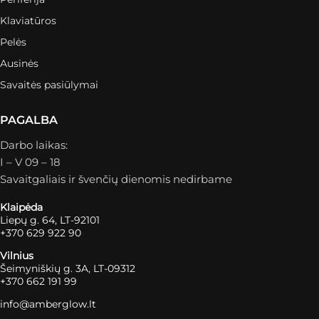
Klaviatūros
Pelės
Ausinės
Savaitės pasiūlymai
PAGALBA
Darbo laikas:
I – V 09 – 18
Savaitgaliais ir švenčių dienomis nedirbame
Klaipėda
Liepų g. 64, LT-92101
+370 629 922 90
Vilnius
Šeimyniškių g. 3A, LT-09312
+370 662 191 99
info@amberglow.lt