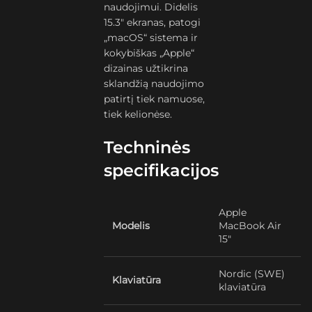
naudojimui. Didelis
15.3″ ekranas, patogi
„macOS“ sistema ir
kokybiškas „Apple“
dizainas užtikrina
sklandžią naudojimo
patirtį tiek namuose,
tiek kelionėse.
Techninės
specifikacijos
Apple
Modelis
MacBook Air
15″
Nordic (SWE)
Klaviatūra
klaviatūra