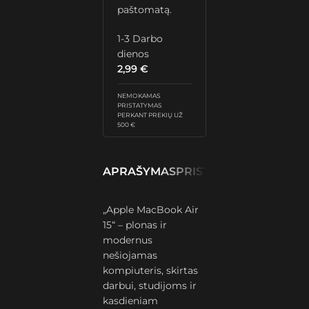
paštomatą.
1-3 Darbo
dienos
2,99
€
NEMOKAMAS
PRISTATYMAS
PERKANT PREKIŲ UŽ
500 €
APRAŠYMAS
PRISTATYMAS IR GRĄŽ
„Apple MacBook Air
15“ – plonas ir
modernus
nešiojamas
kompiuteris, skirtas
darbui, studijoms ir
kasdieniam