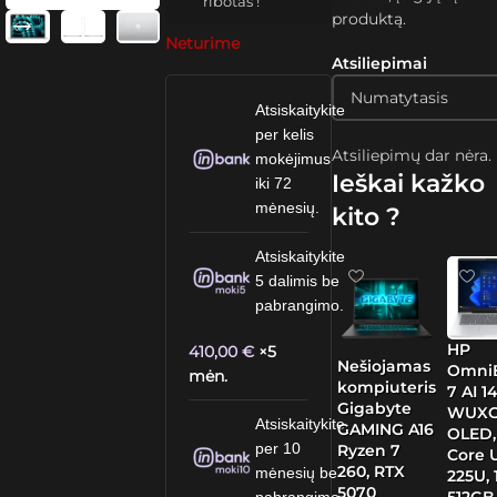
ribotas !
produktą.
Neturime
Atsiliepimai
Atsiskaitykite
per kelis
Atsiliepimų dar nėra.
mokėjimus
Ieškai kažko
iki 72
mėnesių.
kito ?
Atsiskaitykite
5 dalimis be
pabrangimo.
HP
410,00
€
×5
Nešiojamas
Omni
mėn.
kompiuteris
7 AI 14
Gigabyte
WUX
Atsiskaitykite
GAMING A16
OLED, 
per 10
Ryzen 7
Core U
260, RTX
mėnesių be
225U, 
5070
512GB