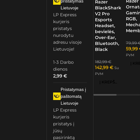
Razer
pristatymas
Razer
Ornat
BlackShark
Lietuvoje
Gamin
V2 Pro
LP Express
RGB,
Esports
kurjeris
Mech
Headset,
pristatys
Memb
bevielės,
nurodytu
Over-Ear,
adresu visoje
79,99
Bluetooth,
59,99
Lietuvoje!
Black
PVM
1-3 Darbo
182,99
€
142,99
€
Su
dienos
PVM
2,99
€
Į KREPŠELĮ
Pristatymas į
paštomatą
Lietuvoje
LP Express
kurjeris
pristatys į
jūsų
pasirinktą