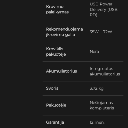
USB Power
Krovimo
Delivery (USB
palaikymas
PD)
Rekomenduojama
35W – 72W
įkrovimo galia
Kroviklis
Nėra
pakuotėje
Integruotas
Akumuliatorius
akumuliatorius
Svoris
3.72 kg
Nešiojamas
Pakuotėje
kompiuteris
Garantija
12 mėn.