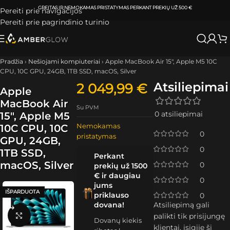
ATSIIMKITE UŽSAKYMĄ
KLAIPĖDOJE IR VILNIUJE
PER
0-3 DARBO DIENAS.
Pereiti prie navigacijos
Pereiti prie pagrindinio turinio
Pradžia
›
Nešiojami kompiuteriai
›
Apple MacBook Air 15″, Apple M5 10C
CPU, 10C GPU, 24GB, 1TB SSD, macOS, Silver
Atsiliepimai
2 049,99
€
Apple
MacBook Air
Su PVM
0 atsiliepimai
15″, Apple M5
Nemokamas
10C CPU, 10C
0
pristatymas
GPU, 24GB,
0
1TB SSD,
Perkant
macOS, Silver
0
prekių už 1500
€ ir daugiau
0
jums
IŠPARDUOTA
priklauso
0
dovana!
Atsiliepimą gali
Spustelėkite, kad padidintumėte
palikti tik prisijungę
Dovanų kiekis
klientai, įsigiję šį