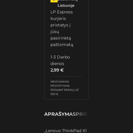
Lietuvoje
LP Express
kurjeris
pristatys į
jūsų
pasirinktą
paštomatą.
1-3 Darbo
dienos
2,99
€
NEMOKAMAS
PRISTATYMAS
PERKANT PREKIŲ UŽ
500 €
APRAŠYMAS
PRISTATYMAS IR GRĄŽ
„Lenovo ThinkPad X1