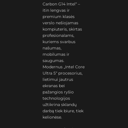
Carbon G14 Intel“ –
itin lengvas ir
premium klasės
verslo nešiojamas
kompiuteris, skirtas
profesionalams,
kuriems svarbus
našumas,
mobilumas ir
saugumas.
Modernus „Intel Core
Ultra 5“ procesorius,
lietimui jautrus
ekranas bei
pažangios ryšio
technologijos
užtikrina sklandų
darbą tiek biure, tiek
kelionėse.