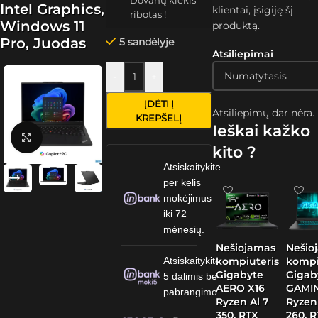
Dovanų kiekis
Intel Graphics,
klientai, įsigiję šį
ribotas !
Windows 11
produktą.
Pro, Juodas
5 sandėlyje
Atsiliepimai
-
+
ĮDĖTI Į
Atsiliepimų dar nėra.
KREPŠELĮ
Ieškai kažko
Spustelėkite, kad padidintumėte
kito ?
Atsiskaitykite
per kelis
mokėjimus
iki 72
mėnesių.
Nešiojamas
Nešio
kompiuteris
kompi
Atsiskaitykite
Gigabyte
Gigab
5 dalimis be
AERO X16
GAMIN
pabrangimo.
Ryzen Al 7
Ryzen
350, RTX
260, 