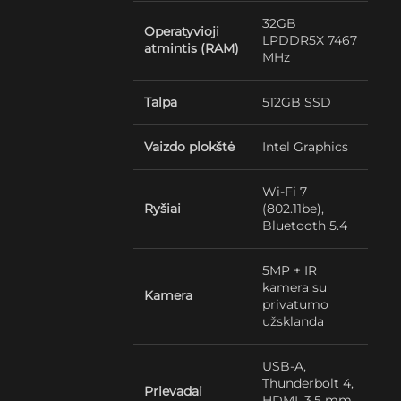
32GB
Operatyvioji
LPDDR5X 7467
atmintis (RAM)
MHz
Talpa
512GB SSD
Vaizdo plokštė
Intel Graphics
Wi-Fi 7
Ryšiai
(802.11be),
Bluetooth 5.4
5MP + IR
kamera su
Kamera
privatumo
užsklanda
USB-A,
Thunderbolt 4,
Prievadai
HDMI, 3.5 mm