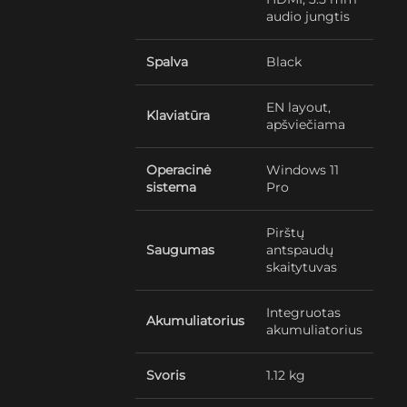
audio jungtis
Spalva
Black
EN layout,
Klaviatūra
apšviečiama
Operacinė
Windows 11
sistema
Pro
Pirštų
Saugumas
antspaudų
skaitytuvas
Integruotas
Akumuliatorius
akumuliatorius
Svoris
1.12 kg