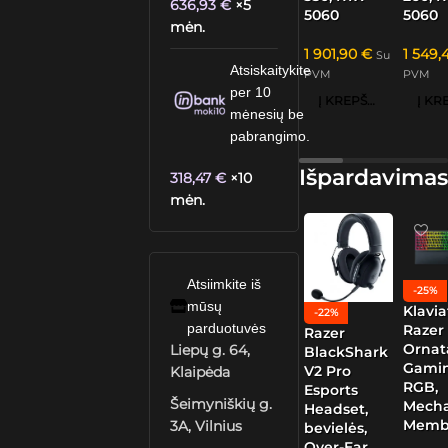
636,93
€
×5
5060
5060
mėn.
1 901,90
€
1 549,
Su
Atsiskaitykite
PVM
PVM
per 10
Į KREPŠELĮ
mėnesių be
pabrangimo.
Išpardavimas
318,47
€
×10
mėn.
Atsiimkite iš
-25%
mūsų
Klavia
-22%
parduotuvės
Razer
Razer
Ornat
Liepų g. 64,
BlackShark
Gamin
V2 Pro
Klaipėda
RGB,
Esports
Šeimyniškių g.
Mech
Headset,
Memb
3A, Vilnius
bevielės,
Over-Ear,