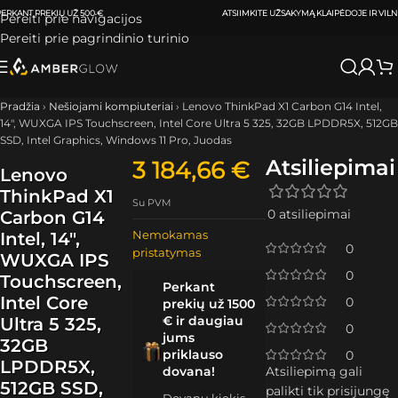
ATSIIMKITE UŽSAKYMĄ
KLAIPĖDOJE IR VILNIUJE
PER
0-3 DARBO DIENAS.
Pereiti prie navigacijos
Pereiti prie pagrindinio turinio
Pradžia
›
Nešiojami kompiuteriai
›
Lenovo ThinkPad X1 Carbon G14 Intel,
14″, WUXGA IPS Touchscreen, Intel Core Ultra 5 325, 32GB LPDDR5X, 512GB
SSD, Intel Graphics, Windows 11 Pro, Juodas
Atsiliepimai
3 184,66
€
Lenovo
ThinkPad X1
Su PVM
0 atsiliepimai
Carbon G14
Nemokamas
Intel, 14″,
0
pristatymas
WUXGA IPS
0
Touchscreen,
Perkant
Intel Core
0
prekių už 1500
€ ir daugiau
Ultra 5 325,
0
jums
32GB
priklauso
0
LPDDR5X,
dovana!
Atsiliepimą gali
512GB SSD,
palikti tik prisijungę