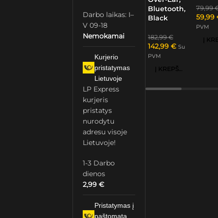
79,99
Bluetooth,
Darbo laikas: I–
59,99
Black
V 09-18
PVM
Nemokamai
182,99
€
142,99
€
Su
PVM
Kurjerio
pristatymas
Į KREPŠELĮ
Lietuvoje
LP Express
kurjeris
pristatys
nurodytu
adresu visoje
Lietuvoje!
1-3 Darbo
dienos
2,99
€
Pristatymas į
paštomatą