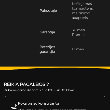
Nešiojamas
kompiuteris,
Pakuotėje
maitinimo
adapteris
36 mėn.
Garantija
Premier
Baterijos
12 mėn.
garantija
REIKIA PAGALBOS ?
Dirbame darbo dienomis nuo 09:00 iki 18:00 val.
Pokalbis su konsultantu
Atsakome ir konsultuojame darbo valandomis