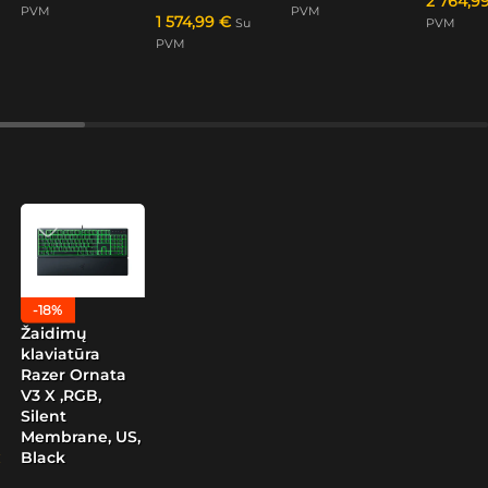
2 764,9
PVM
PVM
1 574,99
€
Su
PVM
PVM
-18%
Žaidimų
klaviatūra
Razer Ornata
V3 X ,RGB,
Silent
Membrane, US,
Black