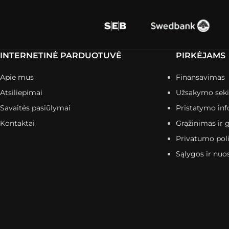
INTERNETINĖ PARDUOTUVĖ
PIRKĖJAMS
Apie mus
Finansavimas
Atsiliepimai
Užsakymo sek
Savaitės pasiūlymai
Pristatymo inf
Kontaktai
Grąžinimas ir g
Privatumo poli
Sąlygos ir nuo