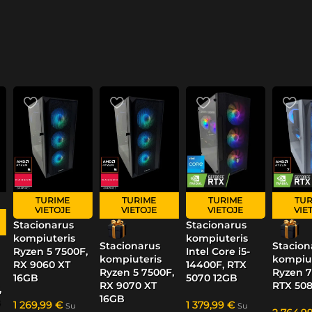
TURIME
TURIME
TURIME
TUR
VIETOJE
VIETOJE
VIETOJE
VIE
Stacionarus
Stacionarus
kompiuteris
kompiuteris
Stacionarus
Stacion
Ryzen 5 7500F,
Intel Core i5-
kompiuteris
kompiut
RX 9060 XT
14400F, RTX
Ryzen 5 7500F,
Ryzen 7
16GB
5070 12GB
RX 9070 XT
RTX 50
,
16GB
B
1 269,99
€
1 379,99
€
Su
Su