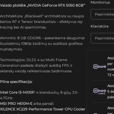
Monitorius
Vaizdo plokštė „NVIDIA GeForce RTX 5050 8GB“
Architektūra: „Blackwell“ architektūra su naujos
kartos RT ir Tensor branduoliais – efektyvus ray
Klaviatūra
tracing bei AI spartinimas.
Atmintis: 8 GB GDDR6 – pakankama daugumai
šiuolaikinių 1080p žaidimų su aukštais grafikos
nustatymais.
Atsi
Technologijos: DLSS 4 su Multi Frame
per 
Generation padeda išlaikyti aukštą FPS ir
mok
sklandų vaizdą reiklesniuose žaidimuose.
72 
Pilna specifikacija:
Atsi
5 da
Intel Core i3-14100F:
4 branduolių, 8 gijų, 3.5-
pab
4.7GHz
MSI PRO H610M-E
arba panaši
Atsi
XILENCE XC229 Performance Tower CPU Cooler
per