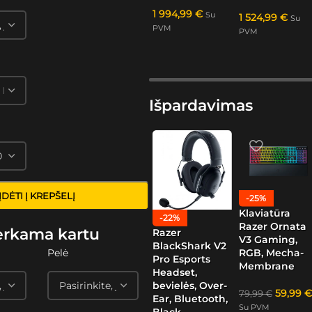
1 994,99
€
Su
1 524,99
€
Su
PVM
PVM
Išpardavimas
ĮDĖTI Į KREPŠELĮ
-25%
Klaviatūra
-22%
Razer Ornata
erkama kartu
Razer
V3 Gaming,
BlackShark V2
RGB, Mecha-
Pelė
Pro Esports
Membrane
Headset,
bevielės, Over-
59,99
€
79,99
€
Ear, Bluetooth,
Su PVM
Black