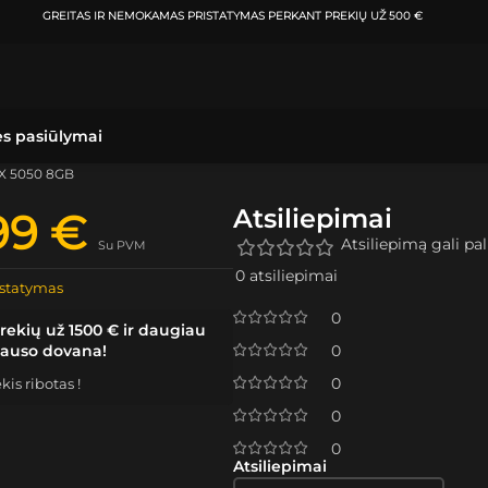
ATSIIMKITE UŽSAKYMĄ
KLAIPĖDOJE IR VILNIUJE
PER
0-3 DARBO DIENAS.
ės pasiūlymai
TX 5050 8GB
Atsiliepimai
99
€
Atsiliepimą gali pali
Su PVM
0 atsiliepimai
statymas
0
rekių už 1500 € ir daugiau
lauso dovana!
0
0
is ribotas !
0
0
Atsiliepimai