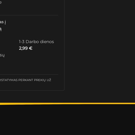
e
as į
ą
1-3 Darbo dienos
2,99
€
ūsų
STATYMAS PERKANT PREKIŲ UŽ