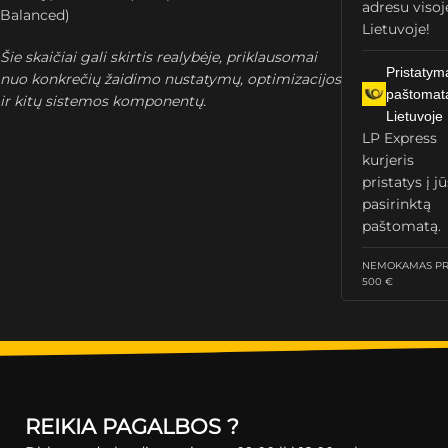
adresu visoj
Balanced)
Lietuvoje!
Šie skaičiai gali skirtis realybėje, priklausomai
Pristatym
nuo konkrečių žaidimo nustatymų, optimizacijos
paštomat
ir kitų sistemos komponentų.
Lietuvoje
LP Express
kurjeris
pristatys į j
pasirinktą
paštomatą.
NEMOKAMAS PRI
500 €
REIKIA PAGALBOS ?