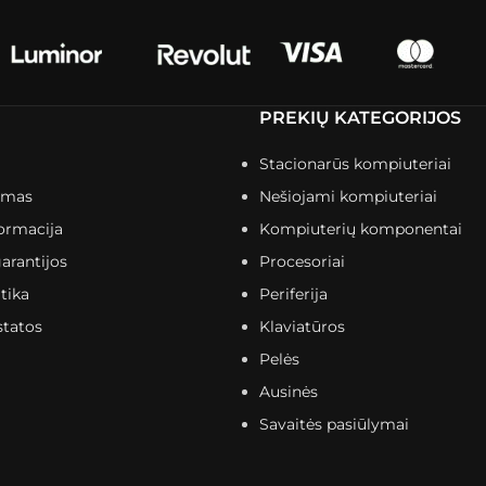
PREKIŲ KATEGORIJOS
Stacionarūs kompiuteriai
imas
Nešiojami kompiuteriai
ormacija
Kompiuterių komponentai
arantijos
Procesoriai
tika
Periferija
statos
Klaviatūros
Pelės
Ausinės
Savaitės pasiūlymai