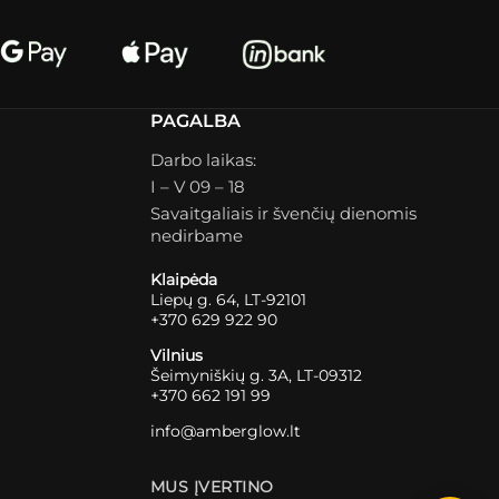
PAGALBA
Darbo laikas:
I – V 09 – 18
Savaitgaliais ir švenčių dienomis
nedirbame
Klaipėda
Liepų g. 64, LT-92101
+370 629 922 90
Vilnius
Šeimyniškių g. 3A, LT-09312
+370 662 191 99
info@amberglow.lt
MUS ĮVERTINO