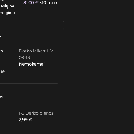
81,00
€
×10 mėn.
esių be
rangimo.
š
Darbo laikas: I–V
ės
09-18
Nemokamai
 g.
as
1-3 Darbo dienos
2,99
€