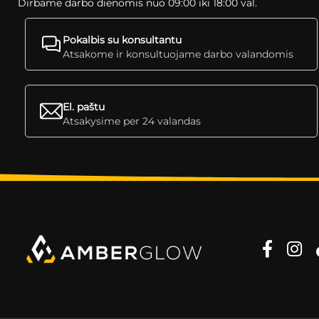
Dirbame darbo dienomis nuo 09:00 iki 18:00 val.
Pokalbis su konsultantu
Atsakome ir konsultuojame darbo valandomis
El. paštu
Atsakysime per 24 valandas