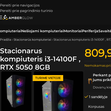
Pereiti prie navigacijos
Pereiti prie pagrindinio turinio
ompiuteriai
Nešiojami kompiuteriai
Monitoriai
Periferija
Savait
Pradžia
›
Stacionarūs kompiuteriai
›
Stacionarus kompiuteris i3-14100F , R
Stacionarus
809,
kompiuteris i3-14100F ,
RTX 5050 8GB
Nemokamas pri
Perkant p
TURIME VIETOJE
jums prik
Dovanų kiek
1 sandėlyje
Korpusas