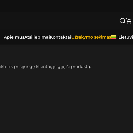
Apie mus
Atsiliepimai
Kontaktai
Lietuv
Užsakymo sekimas
kti tik prisijungę klientai, įsigiję šį produktą.