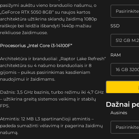
pasižymi aukštu vieno branduolio našumu, o
„GeForce RTX 5050 8GB“ su naujos kartos
architektūra užtikrina sklandų žaidimą 1080p
raiškoje bei leidžia išbandyti 1440p mažiau
SSD
reikliuose žaidimuose.
Procesorius „Intel Core i3-14100F“
RAM
Architektūra ir branduoliai: „Raptor Lake Refresh“
architektūra su 4 našumo branduoliais ir 8
gijomis – puikus pasirinkimas kasdieniam
naudojimui ir žaidimams.
Dažnis: 3,5 GHz bazinis, turbo režimu iki 4,7 GHz
– užtikrina greitą sistemos veikimą ir stabilų
Dažnai p
FPS.
Ausinės
Atmintis: 12 MB L3 spartinančioji atmintis –
padeda sumažinti vėlavimą ir pagerina žaidimų
našumą.