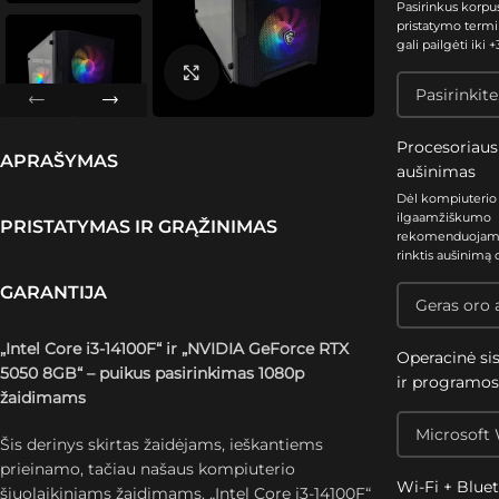
Pasirinkus korpu
pristatymo termi
gali pailgėti iki +3
Spustelėkite, kad padidintumėte
Procesoriaus
APRAŠYMAS
aušinimas
Dėl kompiuterio
ilgaamžiškumo
PRISTATYMAS IR GRĄŽINIMAS
rekomenduoja
rinktis aušinimą 
GARANTIJA
„Intel Core i3-14100F“ ir „NVIDIA GeForce RTX
Operacinė si
5050 8GB“ – puikus pasirinkimas 1080p
ir programo
žaidimams
Šis derinys skirtas žaidėjams, ieškantiems
prieinamo, tačiau našaus kompiuterio
Wi-Fi + Blue
šiuolaikiniams žaidimams. „Intel Core i3-14100F“