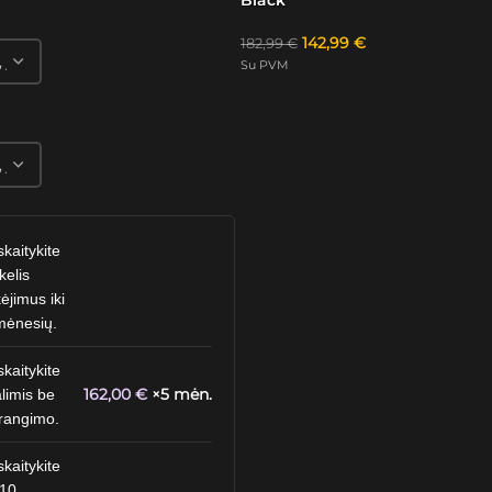
142,99
€
182,99
€
Su PVM
skaitykite
kelis
ėjimus iki
mėnesių.
skaitykite
162,00
€
×5 mėn.
limis be
rangimo.
skaitykite
 10