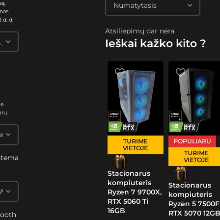
są,
nas
 d. d.
Atsiliepimų dar nėra.
Ieškai kažko kito ?
me
oru.
TURIME
POPULIARU
VIETOJE
TURIME
stema
VIETOJE
s
Stacionarus
kompiuteris
Stacionarus
Ryzen 7 9700X,
kompiuteris
RTX 5060 Ti
Ryzen 5 7500F
16GB
RTX 5070 12G
tooth