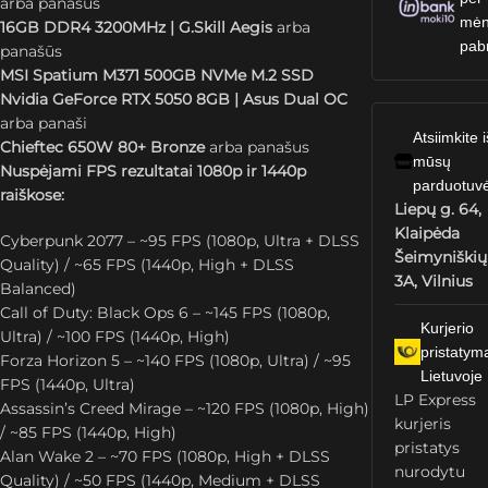
arba panašus
mėn
16GB DDR4 3200MHz | G.Skill Aegis
arba
pab
panašūs
MSI Spatium M371 500GB NVMe M.2 SSD
Nvidia GeForce RTX 5050 8GB | Asus Dual OC
arba panaši
Atsiimkite i
Chieftec 650W 80+ Bronze
arba panašus
mūsų
Nuspėjami FPS rezultatai 1080p ir 1440p
parduotuv
raiškose:
Liepų g. 64,
Klaipėda
Cyberpunk 2077 – ~95 FPS (1080p, Ultra + DLSS
Šeimyniškių
Quality) / ~65 FPS (1440p, High + DLSS
3A, Vilnius
Balanced)
Call of Duty: Black Ops 6 – ~145 FPS (1080p,
Kurjerio
Ultra) / ~100 FPS (1440p, High)
pristatym
Forza Horizon 5 – ~140 FPS (1080p, Ultra) / ~95
Lietuvoje
FPS (1440p, Ultra)
LP Express
Assassin’s Creed Mirage – ~120 FPS (1080p, High)
kurjeris
/ ~85 FPS (1440p, High)
pristatys
Alan Wake 2 – ~70 FPS (1080p, High + DLSS
nurodytu
Quality) / ~50 FPS (1440p, Medium + DLSS