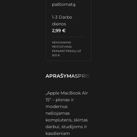
paštomatą.
1-3 Darbo
dienos
2,99
€
NEMOKAMAS
PRISTATYMAS
PERKANT PREKIŲ UŽ
500 €
APRAŠYMAS
PRISTATYMAS IR GRĄŽ
„Apple MacBook Air
15“ – plonas ir
modernus
nešiojamas
kompiuteris, skirtas
darbui, studijoms ir
kasdieniam