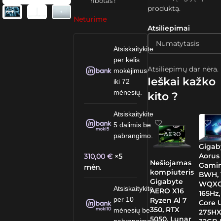
ribotas !
produktą.
Neturime
Atsiliepimai
Atsiskaitykite
per kelis
Atsiliepimų dar nėra.
mokėjimus
Ieškai kažko
iki 72
mėnesių.
kito ?
Atsiskaitykite
5 dalimis be
pabrangimo.
Gigab
Aorus 
310,00
€
×5
Nešiojamas
Gami
mėn.
kompiuteris
BWH, 1
Gigabyte
WQXG
Atsiskaitykite
AERO X16
165Hz,
per 10
Ryzen Al 7
Core U
350, RTX
mėnesių be
275HX
5050, Lunar