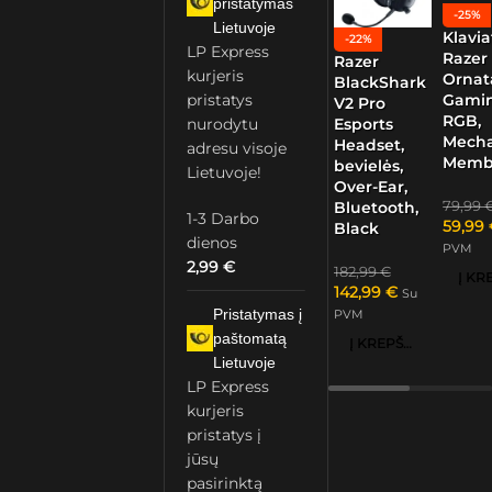
pristatymas
-25%
Lietuvoje
Klavia
-22%
LP Express
Razer
Razer
kurjeris
Ornat
BlackShark
Gamin
pristatys
V2 Pro
RGB,
nurodytu
Esports
Mech
Headset,
adresu visoje
Memb
bevielės,
Lietuvoje!
Over-Ear,
79,99
Bluetooth,
1-3 Darbo
59,99
Black
dienos
PVM
2,99
€
182,99
€
142,99
€
Su
Pristatymas į
PVM
paštomatą
Į KREPŠELĮ
Lietuvoje
LP Express
kurjeris
pristatys į
jūsų
pasirinktą