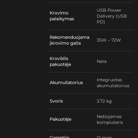
USB Power
Krovimo
Delivery (USB
palaikymas
PD)
Rekomenduojama
35W – 72W
įkrovimo galia
Kroviklis
Nėra
pakuotėje
Integruotas
Akumuliatorius
akumuliatorius
Svoris
3.72 kg
Nešiojamas
Pakuotėje
kompiuteris
Garantija
12 mėn.