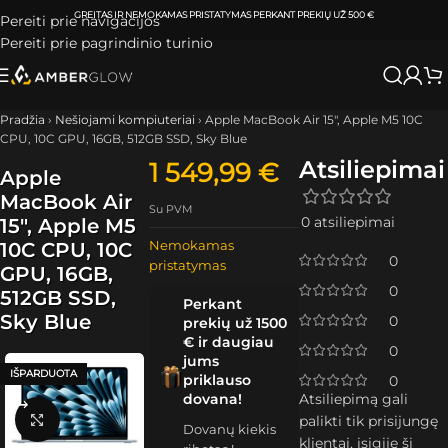
ATSIIMKITE UŽSAKYMĄ
KLAIPĖDOJE IR VILNIUJE
PER
0-3 DARBO DIENAS.
Pereiti prie navigacijos
Pereiti prie pagrindinio turinio
Pradžia
›
Nešiojami kompiuteriai
›
Apple MacBook Air 15″, Apple M5 10C
CPU, 10C GPU, 16GB, 512GB SSD, Sky Blue
Atsiliepimai
1 549,99
€
Apple
MacBook Air
Su PVM
0 atsiliepimai
15″, Apple M5
Nemokamas
10C CPU, 10C
0
pristatymas
GPU, 16GB,
0
512GB SSD,
Perkant
Sky Blue
0
prekių už 1500
€ ir daugiau
0
jums
IŠPARDUOTA
priklauso
0
dovana!
Atsiliepimą gali
Spustelėkite, kad padidintumėte
palikti tik prisijungę
Dovanų kiekis
klientai, įsigiję šį