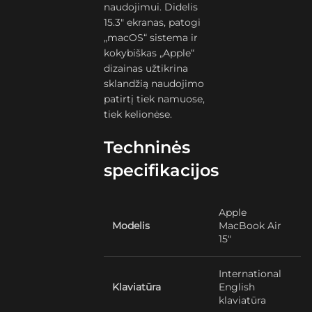
naudojimui. Didelis
15.3″ ekranas, patogi
„macOS“ sistema ir
kokybiškas „Apple“
dizainas užtikrina
sklandžią naudojimo
patirtį tiek namuose,
tiek kelionėse.
Techninės
specifikacijos
Apple
Modelis
MacBook Air
15″
International
Klaviatūra
English
klaviatūra