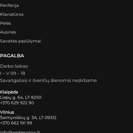
Periferija
Klaviatūros
Pelės
Ausinės
Savaitės pasiūlymai
PAGALBA
Darbo laikas:
I – V 09 – 18
Savaitgaliais ir švenčių dienomis nedirbame
Klaipėda
Liepų g. 64, LT-92101
+370 629 922 90
Vilnius
Šeimyniškių g. 3A, LT-09312
+370 662 191 99
info@amberglow.lt