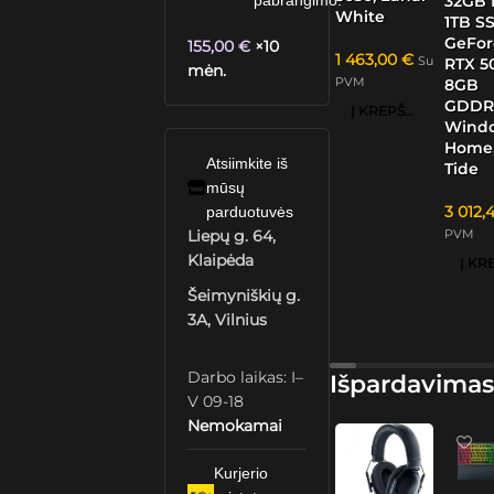
32GB 
pabrangimo.
White
1TB S
GeFor
155,00
€
×10
1 463,00
€
Su
RTX 5
mėn.
PVM
8GB
GDDR
Į KREPŠELĮ
Windo
Home,
Atsiimkite iš
Tide
mūsų
3 012,
parduotuvės
PVM
Liepų g. 64,
Klaipėda
Šeimyniškių g.
3A, Vilnius
Darbo laikas: I–
Išpardavimas
V 09-18
Nemokamai
Kurjerio