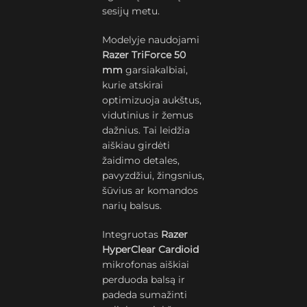
sesijų metu.
Modelyje naudojami
Razer TriForce 50
mm
garsiakalbiai,
kurie atskirai
optimizuoja aukštus,
vidutinius ir žemus
dažnius. Tai leidžia
aiškiau girdėti
žaidimo detales,
pavyzdžiui, žingsnius,
šūvius ar komandos
narių balsus.
Integruotas
Razer
HyperClear Cardioid
mikrofonas aiškiai
perduoda balsą ir
padeda sumažinti