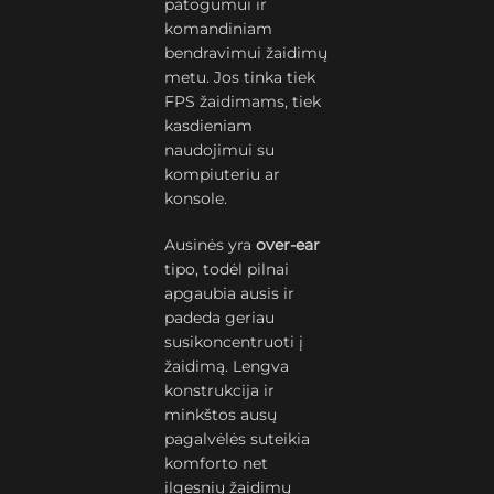
patogumui ir
komandiniam
bendravimui žaidimų
metu. Jos tinka tiek
FPS žaidimams, tiek
kasdieniam
naudojimui su
kompiuteriu ar
konsole.
Ausinės yra
over-ear
tipo, todėl pilnai
apgaubia ausis ir
padeda geriau
susikoncentruoti į
žaidimą. Lengva
konstrukcija ir
minkštos ausų
pagalvėlės suteikia
komforto net
ilgesnių žaidimų