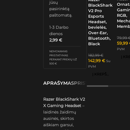
jūsų
Ornat
BlackShark
pasirinktą
Gamin
V2 Pro
paštomatą.
RGB,
Esports
Mech
Headset,
Memb
1-3 Darbo
bevielės,
Over-Ear,
dienos
79,99
Bluetooth,
2,99
€
59,99
Black
PVM
NEMOKAMAS
182,99
€
PRISTATYMAS
PERKANT PREKIŲ UŽ
142,99
€
Su
500 €
PVM
Į KREPŠELĮ
APRAŠYMAS
PRISTATYMAS IR GRĄŽ
Razer BlackShark V2
X Gaming Headset
–
laidinės žaidimų
ausinės, skirtos
aiškiam garsui,