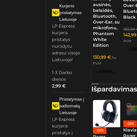
ausinės,
Over-E
Kurjerio
belaidės,
Bluet
pristatymas
Bluetooth,
Black
Lietuvoje
Over-Ear, su
LP Express
mikrofonu,
182,99
kurjeris
Phantom
142,9
White
pristatys
PVM
Edition
nurodytu
adresu visoje
130,99
€
Su
Lietuvoje!
PVM
Į KREPŠELĮ
1-3 Darbo
dienos
2,99
€
Išpardavimas
Pristatymas į
paštomatą
Lietuvoje
LP Express
-25%
kurjeris
Klavia
-22%
pristatys į
Razer
Razer