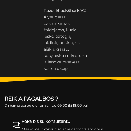
Razer BlackShark V2
X
yra geras
pasirinkimas
žaidėjams, kurie
ieško patogių
laidinių ausinių su
aiškiu garsu,
kokybišku mikrofonu
ir lengva over-ear
konstrukcija.
REIKIA PAGALBOS ?
Dirbame darbo dienomis nuo 09:00 iki 18:00 val.
Pokalbis su konsultantu
Atsakome ir konsultuojame darbo valandomis