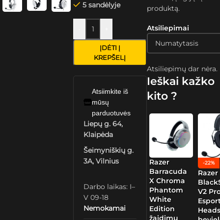
5 sandėlyje
produktą.
Atsiliepimai
-
+
ĮDĖTI Į
KREPŠELĮ
Atsiliepimų dar nėra.
Ieškai kažko
Atsiimkite iš
kito ?
mūsų
parduotuvės
Liepų g. 64,
Klaipėda
Šeimyniškių g.
3A, Vilnius
Razer
-22%
Barracuda
Razer
X Chroma
Black
Darbo laikas: I–
Phantom
V2 Pr
V 09-18
White
Espor
Nemokamai
Edition
Heads
žaidimų
beviel