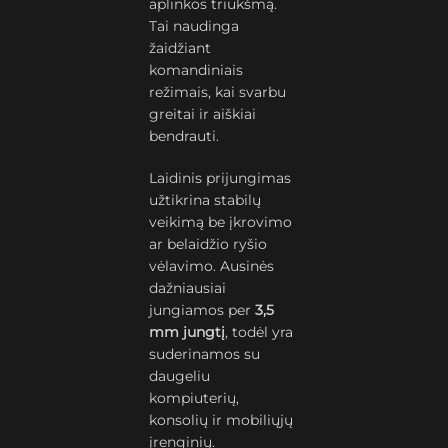
aplinkos triukšmą.
Tai naudinga
žaidžiant
komandiniais
režimais, kai svarbu
greitai ir aiškiai
bendrauti.
Laidinis prijungimas
užtikrina stabilų
veikimą be įkrovimo
ar belaidžio ryšio
vėlavimo. Ausinės
dažniausiai
jungiamos per
3,5
mm jungtį
, todėl yra
suderinamos su
daugeliu
kompiuterių,
konsolių ir mobiliųjų
įrenginių.