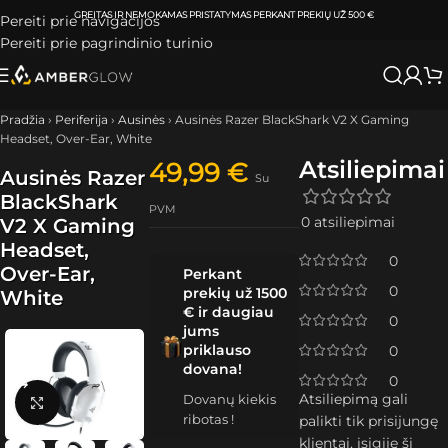
ATSIIMKITE UŽSAKYMĄ
KLAIPĖDOJE IR VILNIUJE
PER
0-3 DARBO DIENAS.
Pereiti prie navigacijos
Pereiti prie pagrindinio turinio
Pradžia
›
Periferija
›
Ausinės
›
Ausinės Razer BlackShark V2 X Gaming
Headset, Over-Ear, White
Atsiliepimai
49,99
€
Ausinės Razer
Su
BlackShark
PVM
0 atsiliepimai
V2 X Gaming
Headset,
0
Over-Ear,
Perkant
0
prekių už 1500
White
€ ir daugiau
0
jums
priklauso
0
dovana!
0
Atsiliepimą gali
Dovanų kiekis
Spustelėkite, kad padidintumėte
ribotas !
palikti tik prisijungę
klientai, įsigiję šį